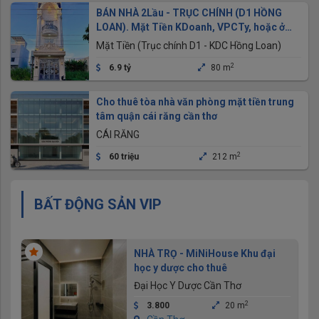
BÁN NHÀ 2Lầu - TRỤC CHÍNH (D1 HỒNG
LOAN). Mặt Tiền KDoanh, VPCTy, hoặc ở
Sang trọng
Mặt Tiền (Trục chính D1 - KDC Hồng Loan)
2
6.9 tỷ
80 m
Cho thuê tòa nhà văn phòng mặt tiền trung
tâm quận cái răng cần thơ
CÁI RĂNG
2
60 triệu
212 m
BẤT ĐỘNG SẢN VIP
NHÀ TRỌ - MiNiHouse Khu đại
học y dược cho thuê
Đại Học Y Dược Cần Thơ
2
3.800
20 m