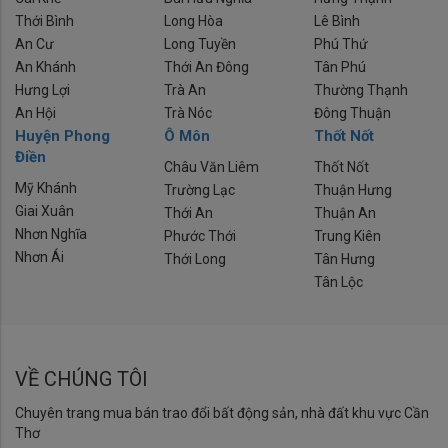
Thới Bình
Long Hòa
Lê Bình
An Cư
Long Tuyền
Phú Thứ
An Khánh
Thới An Đông
Tân Phú
Hưng Lợi
Trà An
Thường Thạnh
An Hội
Trà Nóc
Đông Thuận
Huyện Phong
Ô Môn
Thốt Nốt
Điền
Châu Văn Liêm
Thốt Nốt
Mỹ Khánh
Trường Lạc
Thuận Hưng
Giai Xuân
Thới An
Thuận An
Nhơn Nghĩa
Phước Thới
Trung Kiên
Nhơn Ái
Thới Long
Tân Hưng
Tân Lộc
VỀ CHÚNG TÔI
Chuyên trang mua bán trao đổi bất động sản, nhà đất khu vực Cần
Thơ