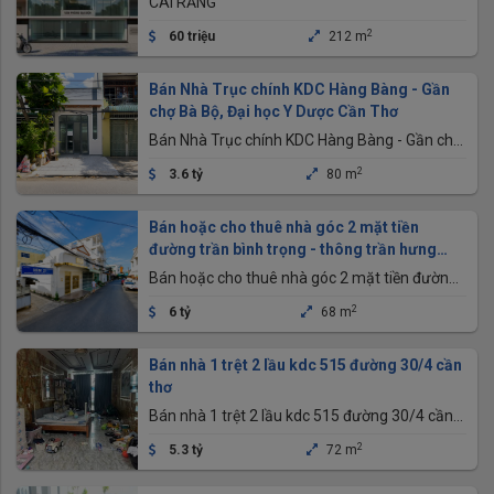
CÁI RĂNG
2
60 triệu
212 m
Bán Nhà Trục chính KDC Hàng Bàng - Gần
chợ Bà Bộ, Đại học Y Dược Cần Thơ
Bán Nhà Trục chính KDC Hàng Bàng - Gần chợ
Bà Bộ, Đại học Y Dược Cần Thơ
2
3.6 tỷ
80 m
Bán hoặc cho thuê nhà góc 2 mặt tiền
đường trần bình trọng - thông trần hưng
đạo và lý tự trọng
Bán hoặc cho thuê nhà góc 2 mặt tiền đường
trần bình trọng - thông trần hưng đạo và lý tự
2
6 tỷ
68 m
trọng
Bán nhà 1 trệt 2 lầu kdc 515 đường 30/4 cần
thơ
Bán nhà 1 trệt 2 lầu kdc 515 đường 30/4 cần
thơ
2
5.3 tỷ
72 m