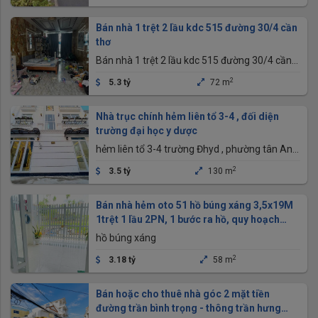
Thơ
Bán nhà 1 trệt 2 lầu kdc 515 đường 30/4 cần
thơ
Bán nhà 1 trệt 2 lầu kdc 515 đường 30/4 cần
thơ
2
5.3 tỷ
72 m
Nhà trục chính hẻm liên tổ 3-4 , đối diện
trường đại học y dược
hẻm liên tổ 3-4 trường Đhyd , phường tân An ,
thành phố Cần Thơ
2
3.5 tỷ
130 m
Bán nhà hẻm oto 51 hồ búng xáng 3,5x19M
1trệt 1 lầu 2PN, 1 bước ra hồ, quy hoạch
đường nhựa
hồ búng xáng
2
3.18 tỷ
58 m
Bán hoặc cho thuê nhà góc 2 mặt tiền
đường trần bình trọng - thông trần hưng