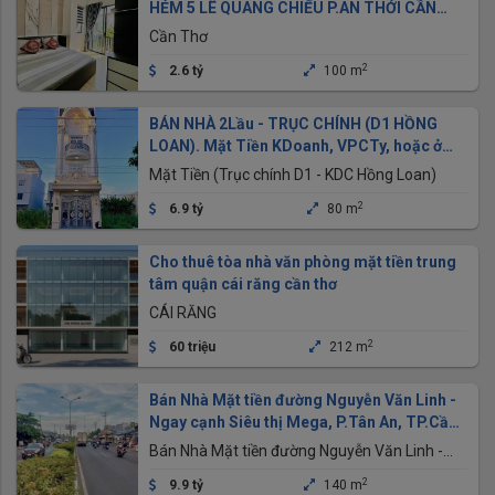
HẺM 5 LÊ QUANG CHIỂU P.AN THỚI CẦN
THƠ
Cần Thơ
2
2.6 tỷ
100 m
BÁN NHÀ 2Lầu - TRỤC CHÍNH (D1 HỒNG
LOAN). Mặt Tiền KDoanh, VPCTy, hoặc ở
Sang trọng
Mặt Tiền (Trục chính D1 - KDC Hồng Loan)
2
6.9 tỷ
80 m
Cho thuê tòa nhà văn phòng mặt tiền trung
tâm quận cái răng cần thơ
CÁI RĂNG
2
60 triệu
212 m
Bán Nhà Mặt tiền đường Nguyễn Văn Linh -
Ngay cạnh Siêu thị Mega, P.Tân An, TP.Cần
Thơ
Bán Nhà Mặt tiền đường Nguyễn Văn Linh -
Ngay cạnh Siêu thị Mega, P.Tân An, TP.Cần
2
9.9 tỷ
140 m