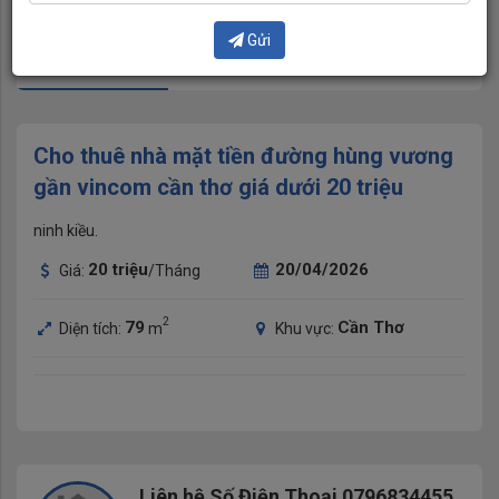
Gửi
Hình ảnh (1)
Video
Cho thuê nhà mặt tiền đường hùng vương
gần vincom cần thơ giá dưới 20 triệu
ninh kiều.
20
triệu
20/04/2026
Giá:
/Tháng
2
79
Cần Thơ
Diện tích:
m
Khu vực:
Liên hệ Số Điện Thoại 0796834455