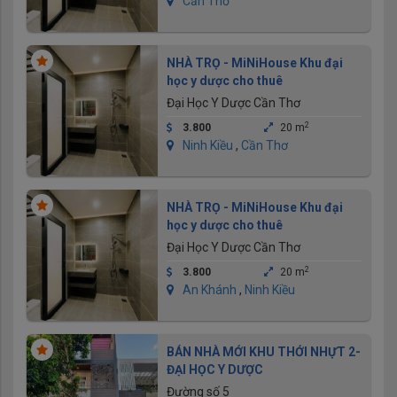
Cần Thơ
NHÀ TRỌ - MiNiHouse Khu đại
học y dược cho thuê
Đại Học Y Dược Cần Thơ
2
3.800
20 m
Ninh Kiều
,
Cần Thơ
NHÀ TRỌ - MiNiHouse Khu đại
học y dược cho thuê
Đại Học Y Dược Cần Thơ
2
3.800
20 m
An Khánh
,
Ninh Kiều
BÁN NHÀ MỚI KHU THỚI NHỰT 2-
ĐẠI HỌC Y DƯỢC
Đường số 5