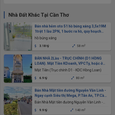
Nhà Đất Khác Tại Cần Thơ
Bán nhà hẻm oto 51 hồ búng xáng 3,5x19M
1trệt 1 lầu 2PN, 1 bước ra hồ, quy hoạch
đường nhựa
hồ búng xáng
2
3.18 tỷ
58 m
BÁN NHÀ 2Lầu - TRỤC CHÍNH (D1 HỒNG
LOAN). Mặt Tiền KDoanh, VPCTy, hoặc ở
Sang trọng
Mặt Tiền (Trục chính D1 - KDC Hồng Loan)
2
6.9 tỷ
80 m
Bán Nhà Mặt tiền đường Nguyễn Văn Linh -
Ngay cạnh Siêu thị Mega, P.Tân An, TP.Cần
Thơ
Bán Nhà Mặt tiền đường Nguyễn Văn Linh -
Ngay cạnh Siêu thị Mega, P.Tân An, TP.Cần
2
9.9 tỷ
140 m
Thơ