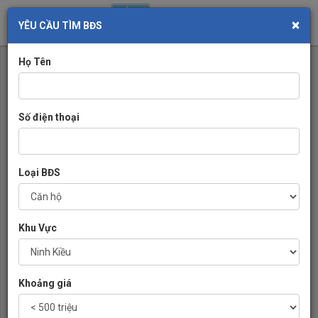
×
Toggl
YÊU CẦU TÌM BĐS
navig
Họ Tên
Số điện thoại
Loại BĐS
Khu Vực
Khoảng giá