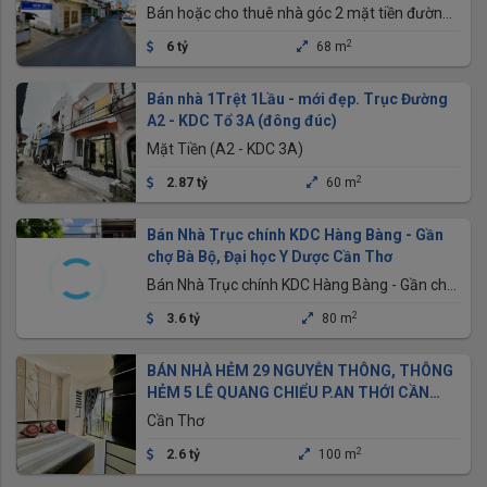
đạo và lý tự trọng
Bán hoặc cho thuê nhà góc 2 mặt tiền đường
trần bình trọng - thông trần hưng đạo và lý tự
2
6 tỷ
68 m
trọng
Bán nhà 1Trệt 1Lầu - mới đẹp. Trục Đường
A2 - KDC Tổ 3A (đông đúc)
Mặt Tiền (A2 - KDC 3A)
2
2.87 tỷ
60 m
Bán Nhà Trục chính KDC Hàng Bàng - Gần
chợ Bà Bộ, Đại học Y Dược Cần Thơ
Bán Nhà Trục chính KDC Hàng Bàng - Gần chợ
Bà Bộ, Đại học Y Dược Cần Thơ
2
3.6 tỷ
80 m
BÁN NHÀ HẺM 29 NGUYỄN THÔNG, THÔNG
HẺM 5 LÊ QUANG CHIỂU P.AN THỚI CẦN
THƠ
Cần Thơ
2
2.6 tỷ
100 m