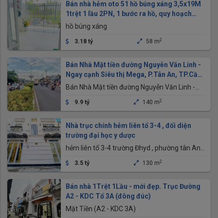
Bán nhà hẻm oto 51 hồ búng xáng 3,5x19M
1trệt 1 lầu 2PN, 1 bước ra hồ, quy hoạch
đường nhựa
hồ búng xáng
2
3.18 tỷ
58 m
Bán Nhà Mặt tiền đường Nguyễn Văn Linh -
Ngay cạnh Siêu thị Mega, P.Tân An, TP.Cần
Thơ
Bán Nhà Mặt tiền đường Nguyễn Văn Linh -
Ngay cạnh Siêu thị Mega, P.Tân An, TP.Cần
2
9.9 tỷ
140 m
Thơ
Nhà trục chính hẻm liên tổ 3-4 , đối diện
trường đại học y dược
hẻm liên tổ 3-4 trường Đhyd , phường tân An ,
thành phố Cần Thơ
2
3.5 tỷ
130 m
Bán nhà 1Trệt 1Lầu - mới đẹp. Trục Đường
A2 - KDC Tổ 3A (đông đúc)
Mặt Tiền (A2 - KDC 3A)