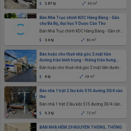
2
2.87 tỷ
60 m
Bán Nhà Trục chính KDC Hàng Bàng - Gần
chợ Bà Bộ, Đại học Y Dược Cần Thơ
Bán Nhà Trục chính KDC Hàng Bàng - Gần chợ
Bà Bộ, Đại học Y Dược Cần Thơ
2
3.6 tỷ
80 m
Bán hoặc cho thuê nhà góc 2 mặt tiền
đường trần bình trọng - thông trần hưng
đạo và lý tự trọng
Bán hoặc cho thuê nhà góc 2 mặt tiền đường
trần bình trọng - thông trần hưng đạo và lý tự
2
6 tỷ
68 m
trọng
Bán nhà 1 trệt 2 lầu kdc 515 đường 30/4 cần
thơ
Bán nhà 1 trệt 2 lầu kdc 515 đường 30/4 cần
thơ
2
5.3 tỷ
72 m
BÁN NHÀ HẺM 29 NGUYỄN THÔNG, THÔNG