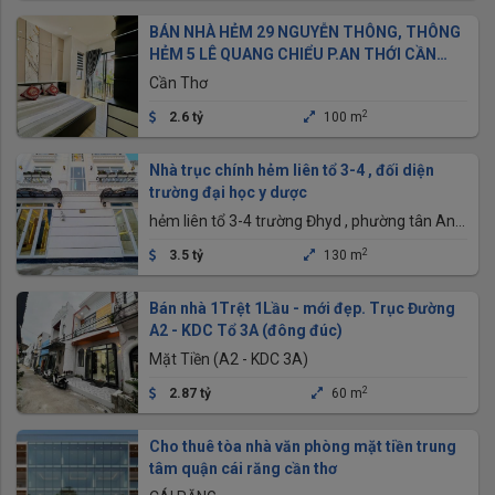
BÁN NHÀ HẺM 29 NGUYỄN THÔNG, THÔNG
HẺM 5 LÊ QUANG CHIỂU P.AN THỚI CẦN
THƠ
Cần Thơ
2
2.6 tỷ
100 m
Nhà trục chính hẻm liên tổ 3-4 , đối diện
trường đại học y dược
hẻm liên tổ 3-4 trường Đhyd , phường tân An ,
thành phố Cần Thơ
2
3.5 tỷ
130 m
Bán nhà 1Trệt 1Lầu - mới đẹp. Trục Đường
A2 - KDC Tổ 3A (đông đúc)
Mặt Tiền (A2 - KDC 3A)
2
2.87 tỷ
60 m
Cho thuê tòa nhà văn phòng mặt tiền trung
tâm quận cái răng cần thơ