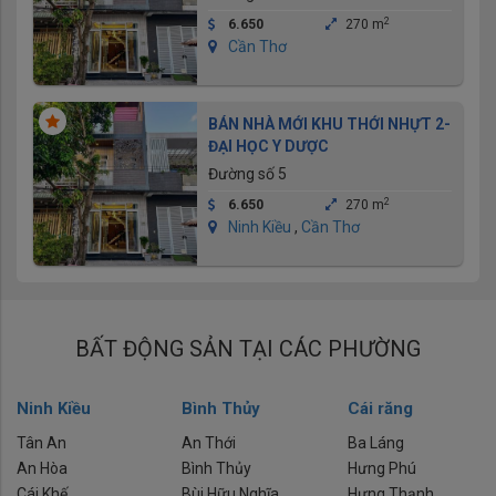
2
6.650
270 m
Cần Thơ
BÁN NHÀ MỚI KHU THỚI NHỰT 2-
ĐẠI HỌC Y DƯỢC
Đường số 5
2
6.650
270 m
Ninh Kiều
,
Cần Thơ
BẤT ĐỘNG SẢN TẠI CÁC PHƯỜNG
Ninh Kiều
Bình Thủy
Cái răng
Tân An
An Thới
Ba Láng
An Hòa
Bình Thủy
Hưng Phú
Cái Khế
Bùi Hữu Nghĩa
Hưng Thạnh