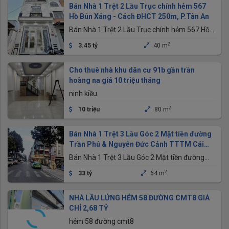
Bán Nhà 1 Trệt 2 Lầu Trục chính hẻm 567
Hồ Bún Xáng - Cách ĐHCT 250m, P.Tân An
Bán Nhà 1 Trệt 2 Lầu Trục chính hẻm 567 Hồ
Bún Xáng - Cách ĐHCT 250m, P.Tân An
2
3.45 tỷ
40 m
Cho thuê nhà khu dân cư 91b gần trần
hoàng na giá 10 triệu tháng
ninh kiều.
2
10 triệu
80 m
Bán Nhà 1 Trệt 3 Lầu Góc 2 Mặt tiền đường
Trần Phú & Nguyễn Đức Cảnh TTTM Cái
Khế
Bán Nhà 1 Trệt 3 Lầu Góc 2 Mặt tiền đường
Trần Phú & Nguyễn Đức Cảnh TTTM Cái Khế
2
33 tỷ
64 m
NHÀ LẦU LỬNG HẺM 58 ĐƯỜNG CMT8 GIÁ
CHỈ 2,68 TỶ
hẻm 58 đường cmt8