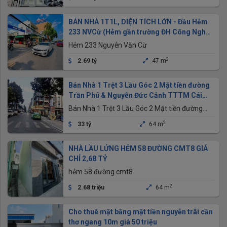
BÁN NHÀ 1T1L, DIỆN TÍCH LỚN - Đầu Hẻm
233 NVCừ (Hẻm gần trường ĐH Công Nghệ -
Kỹ Thuật)
Hẻm 233 Nguyễn Văn Cừ
2
2.69 tỷ
47 m
Bán Nhà 1 Trệt 3 Lầu Góc 2 Mặt tiền đường
Trần Phú & Nguyễn Đức Cảnh TTTM Cái
Khế
Bán Nhà 1 Trệt 3 Lầu Góc 2 Mặt tiền đường
Trần Phú & Nguyễn Đức Cảnh TTTM Cái Khế
2
33 tỷ
64 m
NHÀ LẦU LỬNG HẺM 58 ĐƯỜNG CMT8 GIÁ
CHỈ 2,68 TỶ
hẻm 58 đường cmt8
2
2.68 triệu
64 m
Cho thuê mặt bằng mặt tiền nguyễn trãi cần
thơ ngang 10m giá 50 triệu