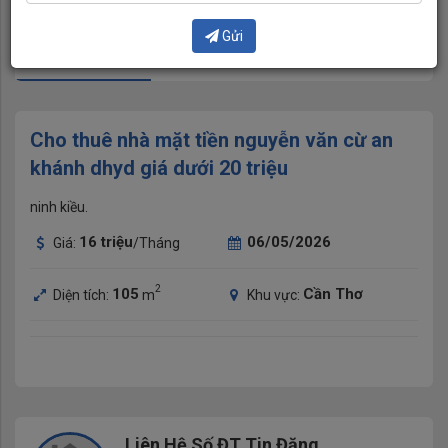
Gửi
Hình ảnh (1)
Video
Cho thuê nhà mặt tiền nguyễn văn cừ an
khánh dhyd giá dưới 20 triệu
ninh kiều.
16
triệu
06/05/2026
Giá:
/Tháng
2
105
Cần Thơ
Diện tích:
m
Khu vực:
Liên Hệ Số ĐT Tin Đăng