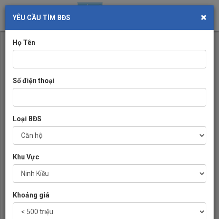
×
Toggl
YÊU CẦU TÌM BĐS
navig
Họ Tên
Số điện thoại
Loại BĐS
Khu Vực
Khoảng giá