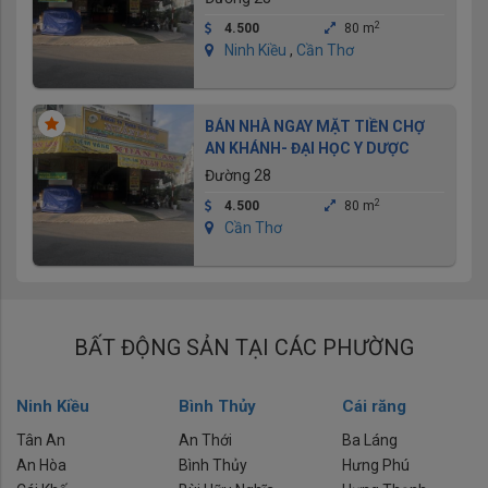
2
4.500
80 m
Ninh Kiều
,
Cần Thơ
BÁN NHÀ NGAY MẶT TIỀN CHỢ
AN KHÁNH- ĐẠI HỌC Y DƯỢC
Đường 28
2
4.500
80 m
Cần Thơ
BẤT ĐỘNG SẢN TẠI CÁC PHƯỜNG
Ninh Kiều
Bình Thủy
Cái răng
Tân An
An Thới
Ba Láng
An Hòa
Bình Thủy
Hưng Phú