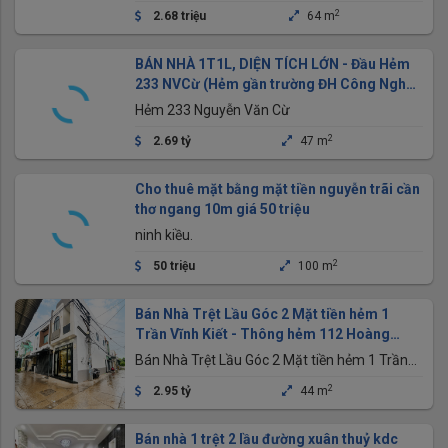
2
2.68 triệu
64 m
BÁN NHÀ 1T1L, DIỆN TÍCH LỚN - Đầu Hẻm
233 NVCừ (Hẻm gần trường ĐH Công Nghệ -
Kỹ Thuật)
Hẻm 233 Nguyễn Văn Cừ
2
2.69 tỷ
47 m
Cho thuê mặt bằng mặt tiền nguyễn trãi cần
thơ ngang 10m giá 50 triệu
ninh kiều.
2
50 triệu
100 m
Bán Nhà Trệt Lầu Góc 2 Mặt tiền hẻm 1
Trần Vĩnh Kiết - Thông hẻm 112 Hoàng
Quốc Việt
Bán Nhà Trệt Lầu Góc 2 Mặt tiền hẻm 1 Trần
Vĩnh Kiết - Thông hẻm 112 Hoàng Quốc Việt -
2
2.95 tỷ
44 m
Gần Chợ An Bình, trường học Các Cấp
Bán nhà 1 trệt 2 lầu đường xuân thuỷ kdc