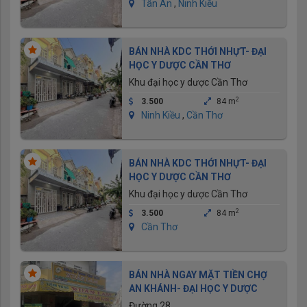
Tân An
,
Ninh Kiều
BÁN NHÀ KDC THỚI NHỰT- ĐẠI
HỌC Y DƯỢC CẦN THƠ
Khu đại học y dược Cần Thơ
2
3.500
84 m
Ninh Kiều
,
Cần Thơ
BÁN NHÀ KDC THỚI NHỰT- ĐẠI
HỌC Y DƯỢC CẦN THƠ
Khu đại học y dược Cần Thơ
2
3.500
84 m
Cần Thơ
BÁN NHÀ NGAY MẶT TIỀN CHỢ
AN KHÁNH- ĐẠI HỌC Y DƯỢC
Đường 28