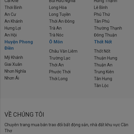
Cái Khế
Bùi Hữu Nghĩa
Hưng Thạnh
Thới Bình
Long Hòa
Lê Bình
An Cư
Long Tuyền
Phú Thứ
An Khánh
Thới An Đông
Tân Phú
Hưng Lợi
Trà An
Thường Thạnh
An Hội
Trà Nóc
Đông Thuận
Huyện Phong
Ô Môn
Thốt Nốt
Điền
Châu Văn Liêm
Thốt Nốt
Mỹ Khánh
Trường Lạc
Thuận Hưng
Giai Xuân
Thới An
Thuận An
Nhơn Nghĩa
Phước Thới
Trung Kiên
Nhơn Ái
Thới Long
Tân Hưng
Tân Lộc
VỀ CHÚNG TÔI
Chuyên trang mua bán trao đổi bất động sản, nhà đất khu vực Cần
Thơ