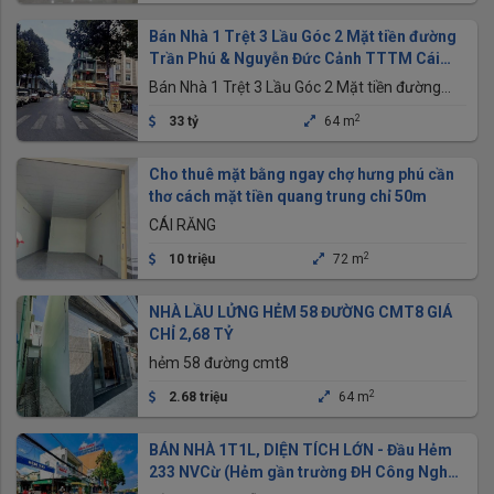
Bán Nhà 1 Trệt 3 Lầu Góc 2 Mặt tiền đường
Trần Phú & Nguyễn Đức Cảnh TTTM Cái
Khế
Bán Nhà 1 Trệt 3 Lầu Góc 2 Mặt tiền đường
Trần Phú & Nguyễn Đức Cảnh TTTM Cái Khế
2
33 tỷ
64 m
Cho thuê mặt bằng ngay chợ hưng phú cần
thơ cách mặt tiền quang trung chỉ 50m
CÁI RĂNG
2
10 triệu
72 m
NHÀ LẦU LỬNG HẺM 58 ĐƯỜNG CMT8 GIÁ
CHỈ 2,68 TỶ
hẻm 58 đường cmt8
2
2.68 triệu
64 m
BÁN NHÀ 1T1L, DIỆN TÍCH LỚN - Đầu Hẻm
233 NVCừ (Hẻm gần trường ĐH Công Nghệ -