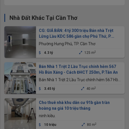
Nhà Đất Khác Tại Cần Thơ
CG: GIÁ BÁN: 4 tỷ 300 triệu Bán nhà Trệt
Lững Lầu KDC 586 gần chợ Phú Thứ, P.
Hưng Phú, Tp Cần Thơ
Phường Hưng Phú, TP. Cần Thơ
2
4.3 tỷ
125 m
Bán Nhà 1 Trệt 2 Lầu Trục chính hẻm 567
Hồ Bún Xáng - Cách ĐHCT 250m, P.Tân An
Bán Nhà 1 Trệt 2 Lầu Trục chính hẻm 567 Hồ
Bún Xáng - Cách ĐHCT 250m, P.Tân An
2
3.45 tỷ
40 m
Cho thuê nhà khu dân cư 91b gần trần
hoàng na giá 10 triệu tháng
ninh kiều.
2
10 triệu
80 m