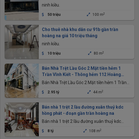
ninh kiều.
2
50 triệu
100 m
Cho thuê nhà khu dân cư 91b gần trần
hoàng na giá 10 triệu tháng
ninh kiều.
2
10 triệu
80 m
Bán Nhà Trệt Lầu Góc 2 Mặt tiền hẻm 1
Trần Vĩnh Kiết - Thông hẻm 112 Hoàng
Quốc Việt
Bán Nhà Trệt Lầu Góc 2 Mặt tiền hẻm 1 Trần
Vĩnh Kiết - Thông hẻm 112 Hoàng Quốc Việt -
2
2.95 tỷ
44 m
Gần Chợ An Bình, trường học Các Cấp
Bán nhà 1 trệt 2 lầu đường xuân thuỷ kdc
hồng phát - đoạn gần trần hoàng na
Bán nhà 1 trệt 2 lầu đường xuân thuỷ kdc
hồng phát - đoạn gần trần hoàng na
2
8 tỷ
108 m