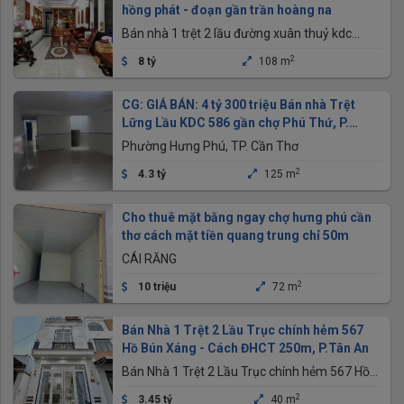
hồng phát - đoạn gần trần hoàng na
Bán nhà 1 trệt 2 lầu đường xuân thuỷ kdc
hồng phát - đoạn gần trần hoàng na
2
8 tỷ
108 m
CG: GIÁ BÁN: 4 tỷ 300 triệu Bán nhà Trệt
Lững Lầu KDC 586 gần chợ Phú Thứ, P.
Hưng Phú, Tp Cần Thơ
Phường Hưng Phú, TP. Cần Thơ
2
4.3 tỷ
125 m
Cho thuê mặt bằng ngay chợ hưng phú cần
thơ cách mặt tiền quang trung chỉ 50m
CÁI RĂNG
2
10 triệu
72 m
Bán Nhà 1 Trệt 2 Lầu Trục chính hẻm 567
Hồ Bún Xáng - Cách ĐHCT 250m, P.Tân An
Bán Nhà 1 Trệt 2 Lầu Trục chính hẻm 567 Hồ
Bún Xáng - Cách ĐHCT 250m, P.Tân An
2
3.45 tỷ
40 m