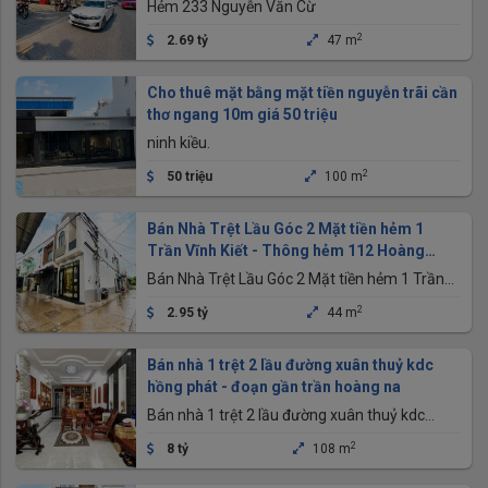
Kỹ Thuật)
Hẻm 233 Nguyễn Văn Cừ
2
2.69 tỷ
47 m
Cho thuê mặt bằng mặt tiền nguyễn trãi cần
thơ ngang 10m giá 50 triệu
ninh kiều.
2
50 triệu
100 m
Bán Nhà Trệt Lầu Góc 2 Mặt tiền hẻm 1
Trần Vĩnh Kiết - Thông hẻm 112 Hoàng
Quốc Việt
Bán Nhà Trệt Lầu Góc 2 Mặt tiền hẻm 1 Trần
Vĩnh Kiết - Thông hẻm 112 Hoàng Quốc Việt -
2
2.95 tỷ
44 m
Gần Chợ An Bình, trường học Các Cấp
Bán nhà 1 trệt 2 lầu đường xuân thuỷ kdc
hồng phát - đoạn gần trần hoàng na
Bán nhà 1 trệt 2 lầu đường xuân thuỷ kdc
hồng phát - đoạn gần trần hoàng na
2
8 tỷ
108 m