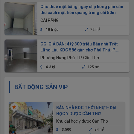
Cho thuê mặt bằng ngay chợ hưng phú cần
thơ cách mặt tiền quang trung chỉ 50m
CÁI RĂNG
2
10 triệu
72 m
CG: GIÁ BÁN: 4 tỷ 300 triệu Bán nhà Trệt
Lững Lầu KDC 586 gần chợ Phú Thứ, P.
Hưng Phú, Tp Cần Thơ
Phường Hưng Phú, TP. Cần Thơ
2
4.3 tỷ
125 m
BẤT ĐỘNG SẢN VIP
BÁN NHÀ KDC THỚI NHỰT- ĐẠI
HỌC Y DƯỢC CẦN THƠ
Khu đại học y dược Cần Thơ
2
3.500
84 m