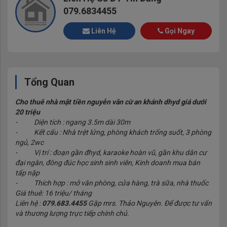
079.6834455
Liên Hệ
Gọi Ngay
Tổng Quan
Cho thuê nhà mặt tiền nguyễn văn cừ an khánh dhyd giá dưới
20 triệu
- Diện tích : ngang 3.5m dài 30m
- Kết cấu : Nhà trệt lửng, phòng khách trống suốt, 3 phòng
ngủ, 2wc
- Vị trí : đoạn gần đhyd, karaoke hoàn vũ, gần khu dân cư
đại ngân, đông đúc học sinh sinh viên, Kinh doanh mua bán
tấp nập
- Thích hợp : mở văn phòng, cửa hàng, trà sữa, nhà thuốc
Giá thuê: 16 triệu/ tháng
Liên hệ :
079.683.4455
Gặp mrs. Thảo Nguyên. Để được tư vấn
và thương lượng trực tiếp chính chủ.