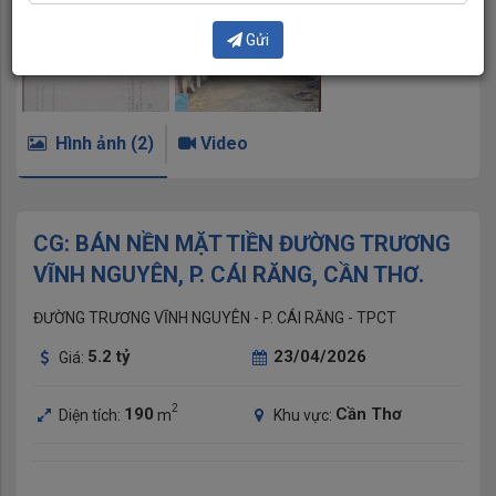
Gửi
Hình ảnh (2)
Video
CG: BÁN NỀN MẶT TIỀN ĐƯỜNG TRƯƠNG
VĨNH NGUYÊN, P. CÁI RĂNG, CẦN THƠ.
ĐƯỜNG TRƯƠNG VĨNH NGUYÊN - P. CÁI RĂNG - TPCT
5.2
tỷ
23/04/2026
Giá:
2
190
Cần Thơ
Diện tích:
m
Khu vực: