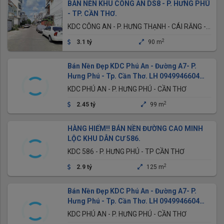
BÁN NỀN KHU CÔNG AN DS8 - P. HƯNG PHÚ
- TP. CẦN THƠ.
KDC CÔNG AN - P. HƯNG THẠNH - CÁI RĂNG -
CẦN THƠ
2
3.1 tỷ
90 m
Bán Nền Đẹp KDC Phú An - Đường A7- P.
Hưng Phú - Tp. Cần Thơ. LH 0949946604
QUÝ
KDC PHÚ AN - P. HƯNG PHÚ - CẦN THƠ
2
2.45 tỷ
99 m
HÀNG HIẾM!! BÁN NỀN ĐƯỜNG CAO MINH
LỘC KHU DÂN CƯ 586.
KDC 586 - P. HƯNG PHÚ - TP CẦN THƠ
2
2.9 tỷ
125 m
Bán Nền Đẹp KDC Phú An - Đường A7- P.
Hưng Phú - Tp. Cần Thơ. LH 0949946604
QUÝ
KDC PHÚ AN - P. HƯNG PHÚ - CẦN THƠ