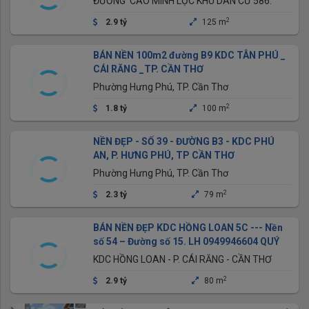
ĐƯỜNG CAO MINH LỘC KHU DÂN CƯ 586.
2
2.9 tỷ
125 m
BÁN NỀN 100m2 đường B9 KDC TÂN PHÚ _
CÁI RĂNG _TP. CẦN THƠ
Phường Hưng Phú, TP. Cần Thơ
2
1.8 tỷ
100 m
NỀN ĐẸP - SỐ 39 - ĐƯỜNG B3 - KDC PHÚ
AN, P. HƯNG PHÚ, TP CẦN THƠ
Phường Hưng Phú, TP. Cần Thơ
2
2.3 tỷ
79 m
BÁN NỀN ĐẸP KDC HỒNG LOAN 5C --- Nền
số 54 – Đường số 15. LH 0949946604 QUÝ
KDC HỒNG LOAN - P. CÁI RĂNG - CẦN THƠ
2
2.9 tỷ
80 m