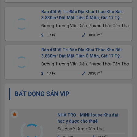
Bán đất Vị Trí Đắc Địa Khai Thác Kho Bãi:
3.830m² Đất Mặt Tiền Ô Môn, Giá 17 Tỷ
(thương lượng)
Đường Trương Văn Diễn, Phước Thới, Cần Thơ
2
17 tỷ
3830 m
Bán đất Vị Trí Đắc Địa Khai Thác Kho Bãi:
3.830m² Đất Mặt Tiền Ô Môn, Giá 17 Tỷ
(thương lượng)
Đường Trương Văn Diễn, Phước Thới, Cần Thơ
2
17 tỷ
3830 m
BẤT ĐỘNG SẢN VIP
NHÀ TRỌ - MiNiHouse Khu đại
học y dược cho thuê
Đại Học Y Dược Cần Thơ
2