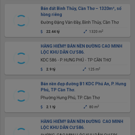
Bán đất Bình Thủy, Cần Thơ – 1320m², sổ
hồng riêng
Đường Đặng Văn Đầy, Bình Thủy, Cần Thơ
2
22.44 tỷ
1320 m
HÀNG HIẾM!! BÁN NỀN ĐƯỜNG CAO MINH
LỘC KHU DÂN CƯ 586.
KDC 586 - P. HƯNG PHÚ - TP CẦN THƠ
2
2.9 tỷ
125 m
Bán nền đẹp đường B1 KDC Phú An, P. Hưng
Phú, TP Cần Thơ.
Phường Hưng Phú, TP. Cần Thơ
2
2.1 tỷ
80 m
HÀNG HIẾM!! BÁN NỀN ĐƯỜNG CAO MINH
LỘC KHU DÂN CƯ 586.