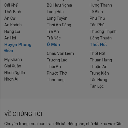
Cái Khế
Bùi Hữu Nghĩa
Hưng Thạnh
Thới Bình
Long Hòa
Lê Bình
An Cư
Long Tuyền
Phú Thứ
An Khánh
Thới An Đông
Tân Phú
Hưng Lợi
Trà An
Thường Thạnh
An Hội
Trà Nóc
Đông Thuận
Huyện Phong
Ô Môn
Thốt Nốt
Điền
Châu Văn Liêm
Thốt Nốt
Mỹ Khánh
Trường Lạc
Thuận Hưng
Giai Xuân
Thới An
Thuận An
Nhơn Nghĩa
Phước Thới
Trung Kiên
Nhơn Ái
Thới Long
Tân Hưng
Tân Lộc
VỀ CHÚNG TÔI
Chuyên trang mua bán trao đổi bất động sản, nhà đất khu vực Cần