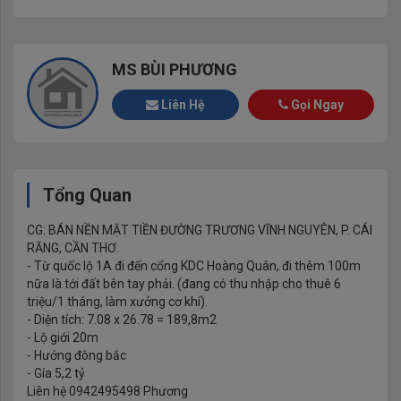
MS BÙI PHƯƠNG
Liên Hệ
Gọi Ngay
Tổng Quan
CG: BÁN NỀN MẶT TIỀN ĐƯỜNG TRƯƠNG VĨNH NGUYÊN, P. CÁI
RĂNG, CẦN THƠ.
- Từ quốc lộ 1A đi đến cổng KDC Hoàng Quân, đi thêm 100m
nữa là tới đất bên tay phải. (đang có thu nhập cho thuê 6
triệu/1 tháng, làm xưởng cơ khí).
- Diện tích: 7.08 x 26.78 = 189,8m2
- Lộ giới 20m
- Hướng đông bắc
- Gía 5,2 tỷ
Liên hệ 0942495498 Phương