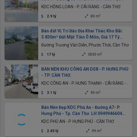
KDC HỒNG LOAN - P. CÁI RĂNG - CẦN THƠ
2
2.9 tỷ
80 m
Bán đất Vị Trí Đắc Địa Khai Thác Kho Bãi:
3.830m² Đất Mặt Tiền Ô Môn, Giá 17 Tỷ
(thương lượng)
Đường Trương Văn Diễn, Phước Thới, Cần Thơ
2
17 tỷ
3830 m
BÁN NỀN KHU CÔNG AN DS8 - P. HƯNG PHÚ
- TP. CẦN THƠ.
KDC CÔNG AN - P. HƯNG THẠNH - CÁI RĂNG -
CẦN THƠ
2
3.1 tỷ
90 m
Bán Nền Đẹp KDC Phú An - Đường A7- P.
Hưng Phú - Tp. Cần Thơ. LH 0949946604
QUÝ
KDC PHÚ AN - P. HƯNG PHÚ - CẦN THƠ
2
2.45 tỷ
99 m