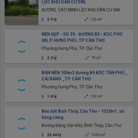
LỘC KHU DÂN CƯ 586.
ĐƯỜNG CAO MINH LỘC KHU DÂN CƯ 586.
2
2.9 tỷ
125 m
NỀN ĐẸP - SỐ 39 - ĐƯỜNG B3 - KDC PHÚ
AN, P. HƯNG PHÚ, TP CẦN THƠ
Phường Hưng Phú, TP. Cần Thơ
2
2.3 tỷ
79 m
BÁN NỀN 100m2 đường B9 KDC TÂN PHÚ _
CÁI RĂNG _TP. CẦN THƠ
Phường Hưng Phú, TP. Cần Thơ
2
1.8 tỷ
100 m
Bán đất Bình Thủy, Cần Thơ – 1320m², sổ
hồng riêng
Đường Đặng Văn Đầy, Bình Thủy, Cần Thơ
2
22.44 tỷ
1320 m