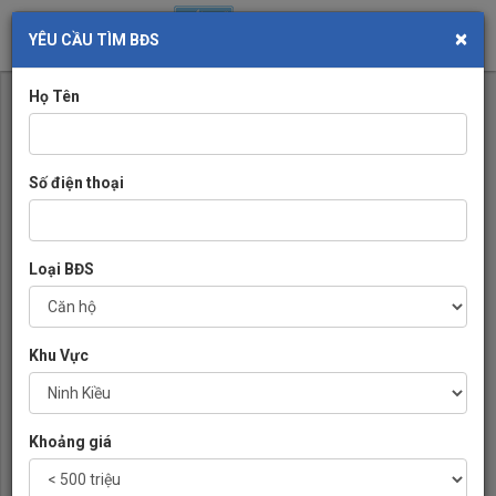
×
Toggl
YÊU CẦU TÌM BĐS
navig
Họ Tên
Số điện thoại
Loại BĐS
Khu Vực
Khoảng giá