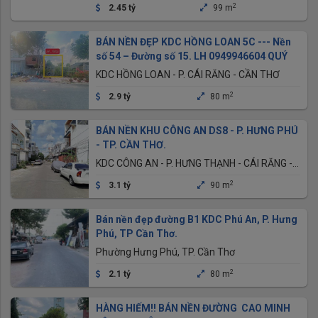
2
2.45 tỷ
99 m
BÁN NỀN ĐẸP KDC HỒNG LOAN 5C --- Nền
số 54 – Đường số 15. LH 0949946604 QUÝ
KDC HỒNG LOAN - P. CÁI RĂNG - CẦN THƠ
2
2.9 tỷ
80 m
BÁN NỀN KHU CÔNG AN DS8 - P. HƯNG PHÚ
- TP. CẦN THƠ.
KDC CÔNG AN - P. HƯNG THẠNH - CÁI RĂNG -
CẦN THƠ
2
3.1 tỷ
90 m
Bán nền đẹp đường B1 KDC Phú An, P. Hưng
Phú, TP Cần Thơ.
Phường Hưng Phú, TP. Cần Thơ
2
2.1 tỷ
80 m
HÀNG HIẾM!! BÁN NỀN ĐƯỜNG CAO MINH