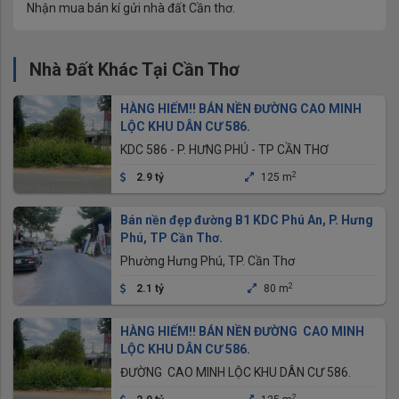
Nhận mua bán kí gửi nhà đất Cần thơ.
Nhà Đất Khác Tại Cần Thơ
HÀNG HIẾM!! BÁN NỀN ĐƯỜNG CAO MINH
LỘC KHU DÂN CƯ 586.
KDC 586 - P. HƯNG PHÚ - TP CẦN THƠ
2
2.9 tỷ
125 m
Bán nền đẹp đường B1 KDC Phú An, P. Hưng
Phú, TP Cần Thơ.
Phường Hưng Phú, TP. Cần Thơ
2
2.1 tỷ
80 m
HÀNG HIẾM!! BÁN NỀN ĐƯỜNG CAO MINH
LỘC KHU DÂN CƯ 586.
ĐƯỜNG CAO MINH LỘC KHU DÂN CƯ 586.
2