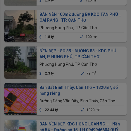
2.9 tỷ
125 m
BÁN NỀN 100m2 đường B9 KDC TÂN PHÚ _
CÁI RĂNG _TP. CẦN THƠ
Phường Hưng Phú, TP. Cần Thơ
2
1.8 tỷ
100 m
NỀN ĐẸP - SỐ 39 - ĐƯỜNG B3 - KDC PHÚ
AN, P. HƯNG PHÚ, TP CẦN THƠ
Phường Hưng Phú, TP. Cần Thơ
2
2.3 tỷ
79 m
Bán đất Bình Thủy, Cần Thơ – 1320m², sổ
hồng riêng
Đường Đặng Văn Đầy, Bình Thủy, Cần Thơ
2
22.44 tỷ
1320 m
BÁN NỀN ĐẸP KDC HỒNG LOAN 5C --- Nền
số 54 – Đường số 15. LH 0949946604 QUÝ