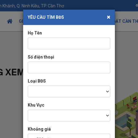
 Khánh, Q. Ninh Kiều, TP. Cần Thơ
×
YÊU CẦU TÌM BĐS
GIỚI THIỆU
TIN TỨC BÂT ĐỘNG SẢN
NHÀ ĐẤT CẦN T
Họ Tên
Số điện thoại
Loại BĐS
Khu Vực
Khoảng giá