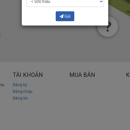
Gửi
TÀI KHOẢN
MUA BÁN
K
khu
Đăng ký
Đăng nhập
Đăng tin
.