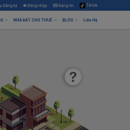
Tiktok
Đăng ký
Đăng nhập
Đăng tin
HƠ
NHÀ ĐẤT CHO THUÊ
BLOG
Liên Hệ