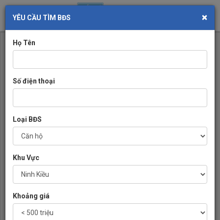
×
Toggl
YÊU CẦU TÌM BĐS
navig
Họ Tên
Số điện thoại
Loại BĐS
Khu Vực
Khoảng giá