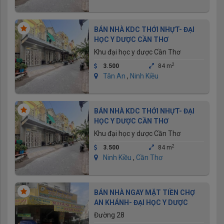
BÁN NHÀ KDC THỚI NHỰT- ĐẠI
HỌC Y DƯỢC CẦN THƠ
Khu đại học y dược Cần Thơ
2
3.500
84 m
Tân An
,
Ninh Kiều
BÁN NHÀ KDC THỚI NHỰT- ĐẠI
HỌC Y DƯỢC CẦN THƠ
Khu đại học y dược Cần Thơ
2
3.500
84 m
Ninh Kiều
,
Cần Thơ
BÁN NHÀ NGAY MẶT TIỀN CHỢ
AN KHÁNH- ĐẠI HỌC Y DƯỢC
Đường 28