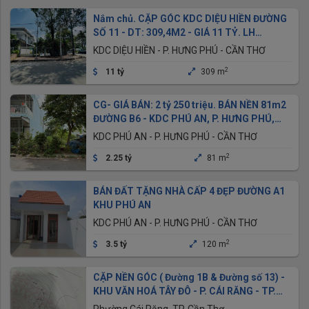
Nắm chủ. CẶP GÓC KDC DIỆU HIỀN ĐƯỜNG
SỐ 11 - DT: 309,4M2 - GIÁ 11 TỶ. LH
0949946604 QUÝ
KDC DIỆU HIỀN - P. HƯNG PHÚ - CẦN THƠ
2
11 tỷ
309 m
CG- GIÁ BÁN: 2 tỷ 250 triệu. BÁN NỀN 81m2
ĐƯỜNG B6 - KDC PHÚ AN, P. HƯNG PHÚ,
CẦN THƠ GIA TỐT NHẤT
KDC PHÚ AN - P. HƯNG PHÚ - CẦN THƠ
2
2.25 tỷ
81 m
BÁN ĐẤT TẶNG NHÀ CẤP 4 ĐẸP ĐƯỜNG A1
KHU PHÚ AN
KDC PHÚ AN - P. HƯNG PHÚ - CẦN THƠ
2
3.5 tỷ
120 m
CẶP NỀN GÓC ( Đường 1B & Đường số 13) -
KHU VĂN HOÁ TÂY ĐÔ - P. CÁI RĂNG - TP.
CẦN THƠ