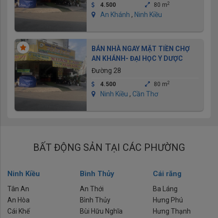
2
4.500
80 m
An Khánh
,
Ninh Kiều
BÁN NHÀ NGAY MẶT TIỀN CHỢ
AN KHÁNH- ĐẠI HỌC Y DƯỢC
Đường 28
2
4.500
80 m
Ninh Kiều
,
Cần Thơ
BẤT ĐỘNG SẢN TẠI CÁC PHƯỜNG
Ninh Kiều
Bình Thủy
Cái răng
Tân An
An Thới
Ba Láng
An Hòa
Bình Thủy
Hưng Phú
Cái Khế
Bùi Hữu Nghĩa
Hưng Thạnh