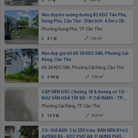
11 tỷ
309 m
Nền đẹp ko vướng đường B2 KDC Tân Phú,
Hưng Phú, Cần Thơ - Diện tích: 4.5m x 28m
= 126m2 ODT
Phường Hưng Phú, TP. Cần Thơ
2
2.1 tỷ
126 m
Nền đẹp giá tốt ĐS 28 KDC 586, Phường Cái
Răng, Cần Thơ
ĐS 28 KDC 586, Phường Cái Răng, Cần Thơ
2
2.95 tỷ
125 m
CẶP NỀN GÓC ( Đường 1B & Đường số 13) -
KHU VĂN HOÁ TÂY ĐÔ - P. CÁI RĂNG - TP.
CẦN THƠ
Phường Cái Răng, TP. Cần Thơ
2
13.5 tỷ
223 m
CG- GIÁ BÁN: 2 tỷ 250 triệu. BÁN NỀN 81m2
ĐƯỜNG B6 - KDC PHÚ AN, P. HƯNG PHÚ,