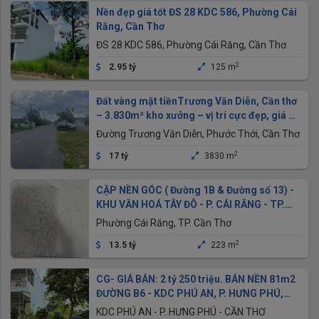
Nền đẹp giá tốt ĐS 28 KDC 586, Phường Cái
Răng, Cần Thơ
ĐS 28 KDC 586, Phường Cái Răng, Cần Thơ
2
2.95 tỷ
125 m
Đất vàng mặt tiềnTrương Văn Diễn, Cần thơ
– 3.830m² kho xưởng – vị trí cực đẹp, giá ưu
đãi
Đường Trương Văn Diễn, Phước Thới, Cần Thơ
2
17 tỷ
3830 m
CẶP NỀN GÓC ( Đường 1B & Đường số 13) -
KHU VĂN HOÁ TÂY ĐÔ - P. CÁI RĂNG - TP.
CẦN THƠ
Phường Cái Răng, TP. Cần Thơ
2
13.5 tỷ
223 m
CG- GIÁ BÁN: 2 tỷ 250 triệu. BÁN NỀN 81m2
ĐƯỜNG B6 - KDC PHÚ AN, P. HƯNG PHÚ,
CẦN THƠ GIA TỐT NHẤT
KDC PHÚ AN - P. HƯNG PHÚ - CẦN THƠ