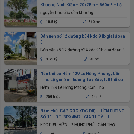
Khương Ninh Kiều – 20x28m – 560m² – Lộ
20m
nguyễn hữu cầu cồn khương
2
18.5 tỷ
560 m
Bán nền số 12 đường b34 kdc 91b giai đoạn
3
Bán nền số 12 đường b34 kdc 91b giai đoạn 3
2
3.75 tỷ
81 m
Nền thổ cư Hẻm 129 Lê Hồng Phong, Cần
Thơ. Lộ giới 3m, hướng Tây Bắc, full thổ cư.
Hẻm 129 Lê Hồng Phong, Cần Thơ
2
750 triệu
42 m
Nắm chủ. CẶP GÓC KDC DIỆU HIỀN ĐƯỜNG
SỐ 11 - DT: 309,4M2 - GIÁ 11 TỶ. LH
0949946604 QUÝ
KDC DIỆU HIỀN - P. HƯNG PHÚ - CẦN THƠ
2