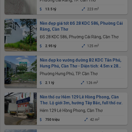
Phường Cái Răng, TP. Cần Thơ
2
13.5 tỷ
223 m
Nền đẹp giá tốt ĐS 28 KDC 586, Phường Cái
Răng, Cần Thơ
ĐS 28 KDC 586, Phường Cái Răng, Cần Thơ
2
2.95 tỷ
125 m
Nền đẹp ko vướng đường B2 KDC Tân Phú,
Hưng Phú, Cần Thơ - Diện tích: 4.5m x 28m
= 126m2 ODT
Phường Hưng Phú, TP. Cần Thơ
2
2.1 tỷ
126 m
Nền thổ cư Hẻm 129 Lê Hồng Phong, Cần
Thơ. Lộ giới 3m, hướng Tây Bắc, full thổ cư.
Hẻm 129 Lê Hồng Phong, Cần Thơ
2
750 triệu
42 m