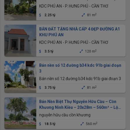
CẦN THƠ GIA TỐT NHẤT
KDC PHÚ AN - P. HƯNG PHÚ - CẦN THƠ
2
2.25 tỷ
81 m
BÁN ĐẤT TẶNG NHÀ CẤP 4 ĐẸP ĐƯỜNG A1
KHU PHÚ AN
KDC PHÚ AN - P. HƯNG PHÚ - CẦN THƠ
2
3.5 tỷ
120 m
Bán nền số 12 đường b34 kdc 91b giai đoạn
3
Bán nền số 12 đường b34 kdc 91b giai đoạn 3
2
3.75 tỷ
81 m
Bán Nền Biệt Thự Nguyễn Hữu Cầu – Cồn
Khương Ninh Kiều – 20x28m – 560m² – Lộ
20m
nguyễn hữu cầu cồn khương
2
18.5 tỷ
560 m