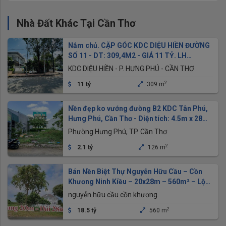
Nhà Đất Khác Tại Cần Thơ
Nắm chủ. CẶP GÓC KDC DIỆU HIỀN ĐƯỜNG
SỐ 11 - DT: 309,4M2 - GIÁ 11 TỶ. LH
0949946604 QUÝ
KDC DIỆU HIỀN - P. HƯNG PHÚ - CẦN THƠ
2
11 tỷ
309 m
Nền đẹp ko vướng đường B2 KDC Tân Phú,
Hưng Phú, Cần Thơ - Diện tích: 4.5m x 28m
= 126m2 ODT
Phường Hưng Phú, TP. Cần Thơ
2
2.1 tỷ
126 m
Bán Nền Biệt Thự Nguyễn Hữu Cầu – Cồn
Khương Ninh Kiều – 20x28m – 560m² – Lộ
20m
nguyễn hữu cầu cồn khương
2
18.5 tỷ
560 m