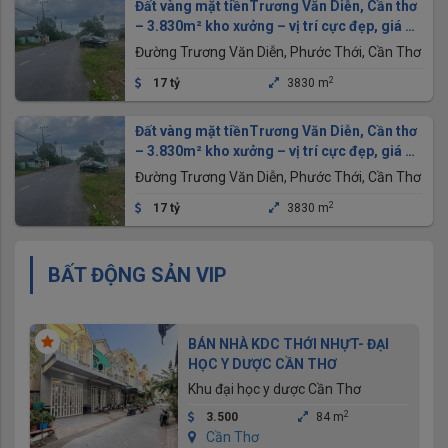
Đất vàng mặt tiềnTrương Văn Diễn, Cần thơ
– 3.830m² kho xưởng – vị trí cực đẹp, giá ưu
đãi
Đường Trương Văn Diễn, Phước Thới, Cần Thơ
2
17 tỷ
3830 m
Đất vàng mặt tiềnTrương Văn Diễn, Cần thơ
– 3.830m² kho xưởng – vị trí cực đẹp, giá ưu
đãi
Đường Trương Văn Diễn, Phước Thới, Cần Thơ
2
17 tỷ
3830 m
BẤT ĐỘNG SẢN VIP
BÁN NHÀ KDC THỚI NHỰT- ĐẠI
HỌC Y DƯỢC CẦN THƠ
Khu đại học y dược Cần Thơ
2
3.500
84 m
Cần Thơ