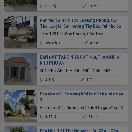
2
2.25 tỷ
81 m
Nền thổ cư Hẻm 129 Lê Hồng Phong, Cần
Thơ. Lộ giới 3m, hướng Tây Bắc, full thổ cư.
Hẻm 129 Lê Hồng Phong, Cần Thơ
2
750 triệu
42 m
BÁN ĐẤT TẶNG NHÀ CẤP 4 ĐẸP ĐƯỜNG A1
KHU PHÚ AN
KDC PHÚ AN - P. HƯNG PHÚ - CẦN THƠ
2
3.5 tỷ
120 m
Bán nền số 12 đường b34 kdc 91b giai đoạn
3
Bán nền số 12 đường b34 kdc 91b giai đoạn 3
2
3.75 tỷ
81 m
Bán Nền Biệt Thự Nguyễn Hữu Cầu – Cồn