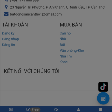
(+84) 979 660 889
23 Nguyễn Tri Phương, P. An Khánh, Q. Ninh Kiều, TP. Cần Thơ
batdongsancantho1@gmail.com
TÀI KHOẢN
MUA BÁN
Đăng ký
Căn hộ
Đăng nhập
Nhà
Đăng tin
Đất
Văn phòng-Kho
Nhà Trọ
Khác
KẾT NỐI VỚI CHÚNG TÔI
Copyright © 2019 Bản quyền thuộc về Công ty Bất động sản Cần Thơ -
Free