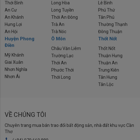
Thới Bình
Long Hòa
Lê Bình
An Cư
Long Tuyền
Phú Thứ
An Khánh
Thới An Đông
Tân Phú
Hưng Lợi
Trà An
Thường Thạnh
An Hội
Trà Nóc
Đông Thuận
Huyện Phong
Ô Môn
Thốt Nốt
Điền
Châu Văn Liêm
Thốt Nốt
Mỹ Khánh
Trường Lạc
Thuận Hưng
Giai Xuân
Thới An
Thuận An
Nhơn Nghĩa
Phước Thới
Trung Kiên
Nhơn Ái
Thới Long
Tân Hưng
Tân Lộc
VỀ CHÚNG TÔI
Chuyên trang mua bán trao đổi bất động sản, nhà đất khu vực Cần
Thơ