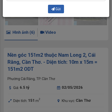
Gửi
Hình ảnh (6)
Video
Nền góc 151m2 thuộc Nam Long 2, Cái
Răng, Cần Thơ. - Diện tích: 10m x 15m =
151m2 ODT
Phường Cái Răng, TP. Cần Thơ
6.5
tỷ
02/05/2026
Giá:
2
151
Cần Thơ
Diện tích:
m
Khu vực: