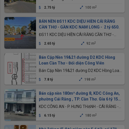
2
2.75 tỷ
100 m
BÁN NỀN ĐS11 KDC DIỆU HIỀN CÁI RĂNG
CẦN THƠ - GẦN KDC NAM LONG - 2 tỷ 650.
ĐS11 KDC DIỆU HIỀN CÁI RĂNG CẦN THƠ -
GẦN KDC NAM LONG
2
2.65 tỷ
92 m
Bán Cặp Nền 19&21 đường D2 KDC Hồng
Loan Cần Thơ - Đối diện Công Viên
Bán Cặp Nền 19&21 đường D2 KDC Hồng Loan
Cần Thơ - Đối diện Công Viên
2
7.8 tỷ
198 m
Bán cặp nền 180m² đường 8, KDC Công An,
phường Cái Răng , TP. Cần Thơ. Gía 6 tỷ 150
triệu
KDC CÔNG AN - P. HƯNG THẠNH - CÁI RĂNG -
CẦN THƠ
2
6.15 tỷ
180 m