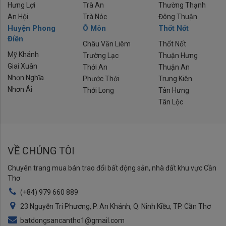
Hưng Lợi
Trà An
Thường Thạnh
An Hội
Trà Nóc
Đông Thuận
Huyện Phong
Ô Môn
Thốt Nốt
Điền
Châu Văn Liêm
Thốt Nốt
Mỹ Khánh
Trường Lạc
Thuận Hưng
Giai Xuân
Thới An
Thuận An
Nhơn Nghĩa
Phước Thới
Trung Kiên
Nhơn Ái
Thới Long
Tân Hưng
Tân Lộc
VỀ CHÚNG TÔI
Chuyên trang mua bán trao đổi bất động sản, nhà đất khu vực Cần
Thơ
(+84) 979 660 889
23 Nguyễn Tri Phương, P. An Khánh, Q. Ninh Kiều, TP. Cần Thơ
batdongsancantho1@gmail.com