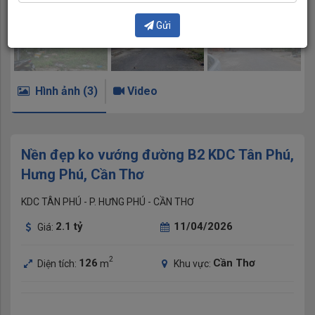
Gửi
Hình ảnh (3)
Video
Nền đẹp ko vướng đường B2 KDC Tân Phú,
Hưng Phú, Cần Thơ
KDC TÂN PHÚ - P. HƯNG PHÚ - CẦN THƠ
2.1
tỷ
11/04/2026
Giá:
2
126
Cần Thơ
Diện tích:
m
Khu vực: