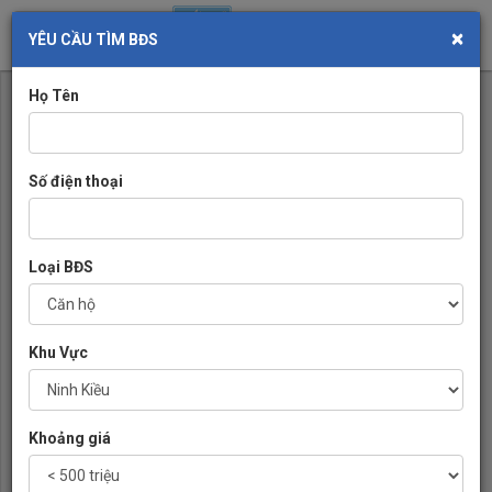
×
Toggl
YÊU CẦU TÌM BĐS
navig
Họ Tên
Số điện thoại
Loại BĐS
Khu Vực
Khoảng giá