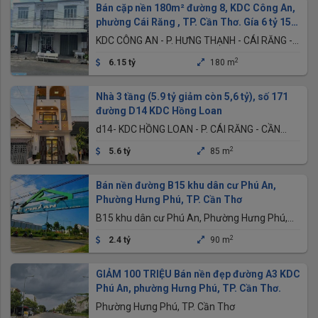
Bán cặp nền 180m² đường 8, KDC Công An,
phường Cái Răng , TP. Cần Thơ. Gía 6 tỷ 150
triệu
KDC CÔNG AN - P. HƯNG THẠNH - CÁI RĂNG -
CẦN THƠ
2
6.15 tỷ
180 m
Nhà 3 tầng (5.9 tỷ giảm còn 5,6 tỷ), số 171
đường D14 KDC Hồng Loan
d14- KDC HỒNG LOAN - P. CÁI RĂNG - CẦN
THƠ
2
5.6 tỷ
85 m
Bán nền đường B15 khu dân cư Phú An,
Phường Hưng Phú, TP. Cần Thơ
B15 khu dân cư Phú An, Phường Hưng Phú,
TP. Cần Thơ
2
2.4 tỷ
90 m
GIẢM 100 TRIỆU Bán nền đẹp đường A3 KDC
Phú An, phường Hưng Phú, TP. Cần Thơ.
Phường Hưng Phú, TP. Cần Thơ