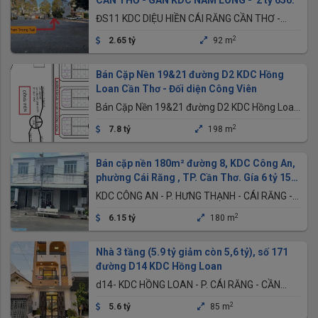
CẦN THƠ - GẦN KDC NAM LONG - 2 tỷ 650.
ĐS11 KDC DIỆU HIỀN CÁI RĂNG CẦN THƠ -
GẦN KDC NAM LONG
2
2.65 tỷ
92 m
Bán Cặp Nền 19&21 đường D2 KDC Hồng
Loan Cần Thơ - Đối diện Công Viên
Bán Cặp Nền 19&21 đường D2 KDC Hồng Loan
Cần Thơ - Đối diện Công Viên
2
7.8 tỷ
198 m
Bán cặp nền 180m² đường 8, KDC Công An,
phường Cái Răng , TP. Cần Thơ. Gía 6 tỷ 150
triệu
KDC CÔNG AN - P. HƯNG THẠNH - CÁI RĂNG -
CẦN THƠ
2
6.15 tỷ
180 m
Nhà 3 tầng (5.9 tỷ giảm còn 5,6 tỷ), số 171
đường D14 KDC Hồng Loan
d14- KDC HỒNG LOAN - P. CÁI RĂNG - CẦN
THƠ
2
5.6 tỷ
85 m