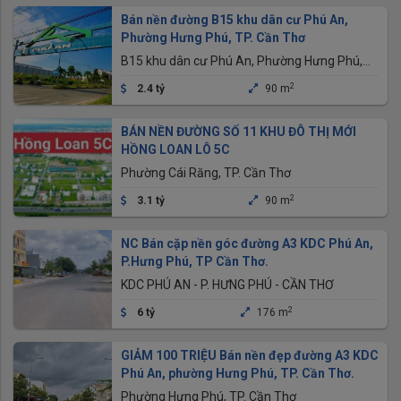
Bán nền đường B15 khu dân cư Phú An,
Phường Hưng Phú, TP. Cần Thơ
B15 khu dân cư Phú An, Phường Hưng Phú,
TP. Cần Thơ
2
2.4 tỷ
90 m
BÁN NỀN ĐƯỜNG SỐ 11 KHU ĐÔ THỊ MỚI
HỒNG LOAN LÔ 5C
Phường Cái Răng, TP. Cần Thơ
2
3.1 tỷ
90 m
NC Bán cặp nền góc đường A3 KDC Phú An,
P.Hưng Phú, TP Cần Thơ.
KDC PHÚ AN - P. HƯNG PHÚ - CẦN THƠ
2
6 tỷ
176 m
GIẢM 100 TRIỆU Bán nền đẹp đường A3 KDC
Phú An, phường Hưng Phú, TP. Cần Thơ.
Phường Hưng Phú, TP. Cần Thơ