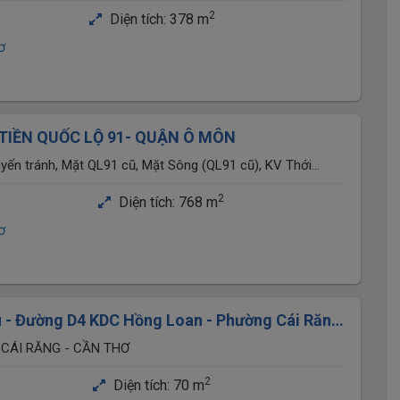
2
Diện tích:
378 m
ơ
TIỀN QUỐC LỘ 91- QUẬN Ô MÔN
ặt QL91 cũ, Mặt Sông (QL91 cũ), KV Thới
i(Đoạn gần cuối Tuyến tránh);
2
Diện tích:
768 m
ơ
ầu - Đường D4 KDC Hồng Loan - Phường Cái Răng
 Bán: 4,9 tỷ
 CÁI RĂNG - CẦN THƠ
2
Diện tích:
70 m