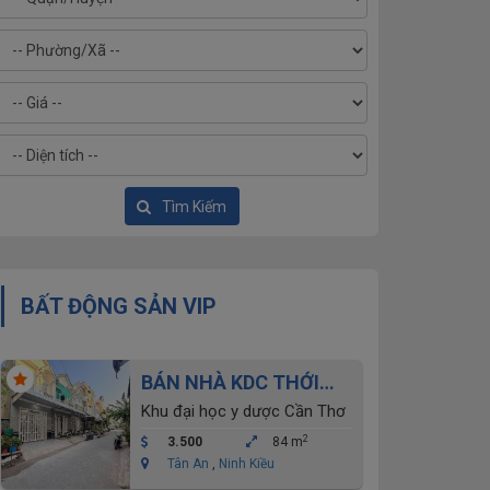
Tìm Kiếm
BẤT ĐỘNG SẢN VIP
BÁN NHÀ KDC THỚI
NHỰT- ĐẠI HỌC Y
Khu đại học y dược Cần Thơ
DƯỢC CẦN THƠ
2
3.500
84 m
Tân An
,
Ninh Kiều