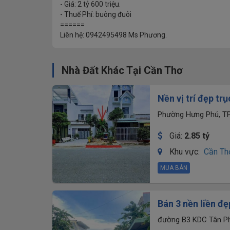
- Giá: 2 tỷ 600 triệu.
- Thuế Phí: buông đuôi
======
Liên hệ: 0942495498 Ms Phương.
Nhà Đất Khác Tại Cần Thơ
Nền vị trí đẹp t
Thơ
Phường Hưng Phú, TP
Giá:
2.85 tỷ
Khu vực:
Cần Th
MUA BÁN
Bán 3 nền liền đ
Cần Thơ. Có khu
đường B3 KDC Tân Ph