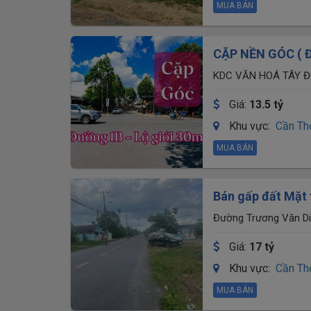
MUA BÁN
CẶP NỀN GÓC ( Đ
ĐÔ - P. CÁI RĂNG
KDC VĂN HOÁ TÂY ĐÔ
Giá:
13.5 tỷ
Khu vực:
Cần Th
MUA BÁN
Bán gấp đất Mặt tiền Trương Văn Diễn, CT – diện tích lớn
4000
Đường Trương Văn Di
Giá:
17 tỷ
Khu vực:
Cần Th
MUA BÁN