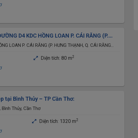
ơ
ĐƯỜNG D4 KDC HỒNG LOAN P. CÁI RĂNG (P.
 CÁI RĂNG CŨ), TP CẦN THƠ
NG LOAN P. CÁI RĂNG (P. HƯNG THẠNH, Q. CÁI RĂNG
2
Diện tích:
80 m
ơ
ẹp tại Bình Thủy – TP Cần Thơ:
 Bình Thủy, Cần Thơ
2
Diện tích:
1320 m
ơ