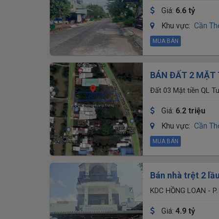
Giá:
6.6 tỷ
Khu vực:
Cần Th
MUA BÁN
BÁN ĐẤT 2 MẶT 
Đất 03 Mặt tiền QL Tuyến tránh, M
Hưng, P.Thới Long mớ
Giá:
6.2 triệu
Khu vực:
Cần Th
MUA BÁN
Bán nhà trệt 2 l
- TP Cần Thơ. Giá
KDC HỒNG LOAN - P.
Giá:
4.9 tỷ