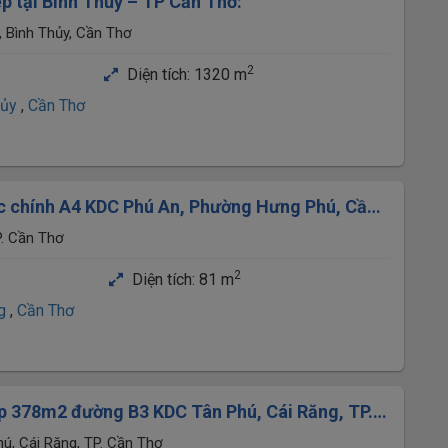
ẹp tại Bình Thủy – TP Cần Thơ:
 Bình Thủy, Cần Thơ
2
Diện tích:
1320 m
hủy
,
Cần Thơ
rục chính A4 KDC Phú An, Phường Hưng Phú, Cần
. Cần Thơ
2
Diện tích:
81 m
ng
,
Cần Thơ
ẹp 378m2 đường B3 KDC Tân Phú, Cái Răng, TP.
ôn viên cây xanh 10m
ú, Cái Răng, TP. Cần Thơ