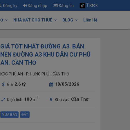
Tiktok
Đăng ký
Đăng nhập
Đăng tin
HƠ
NHÀ ĐẤT CHO THUÊ
BLOG
Liên Hệ
GIÁ TỐT NHẤT ĐƯỜNG A3. BÁN
NỀN ĐƯỜNG A3 KHU DÂN CƯ PHÚ
AN. CẦN THƠ
KDC PHÚ AN - P. HƯNG PHÚ - CẦN THƠ
2.6
tỷ
18/05/2026
Giá:
2
100
Cần Thơ
Diện tích:
m
Khu vực:
MUA BÁN
ĐẤT