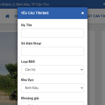
 Khánh, Q. Ninh Kiều, TP. Cần Thơ
×
YÊU CẦU TÌM BĐS
GIỚI THIỆU
TIN TỨC BÂT ĐỘNG SẢN
NHÀ ĐẤT CẦN T
Họ Tên
Số điện thoại
Loại BĐS
Khu Vực
Khoảng giá