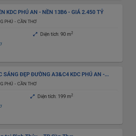
 KDC PHÚ AN - NỀN 13B6 - GIÁ 2.450 TỶ
NG PHÚ - CẦN THƠ
2
Diện tích:
90 m
ơ
ÓC SÁNG ĐẸP ĐƯỜNG A3&C4 KDC PHÚ AN -
,3 TỶ. LH 0949946604 QUÝ
NG PHÚ - CẦN THƠ
2
Diện tích:
199 m
ơ