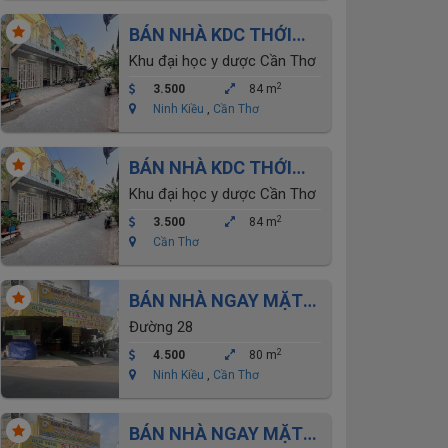
BÁN NHÀ KDC THỚI
NHỰT- ĐẠI HỌC Y
Khu đại học y dược Cần Thơ
DƯỢC CẦN THƠ
2
3.500
84 m
Ninh Kiều
,
Cần Thơ
BÁN NHÀ KDC THỚI
NHỰT- ĐẠI HỌC Y
Khu đại học y dược Cần Thơ
DƯỢC CẦN THƠ
2
3.500
84 m
Cần Thơ
BÁN NHÀ NGAY MẶT
TIỀN CHỢ AN KHÁNH-
Đường 28
ĐẠI HỌC Y DƯỢC
2
4.500
80 m
Ninh Kiều
,
Cần Thơ
BÁN NHÀ NGAY MẶT