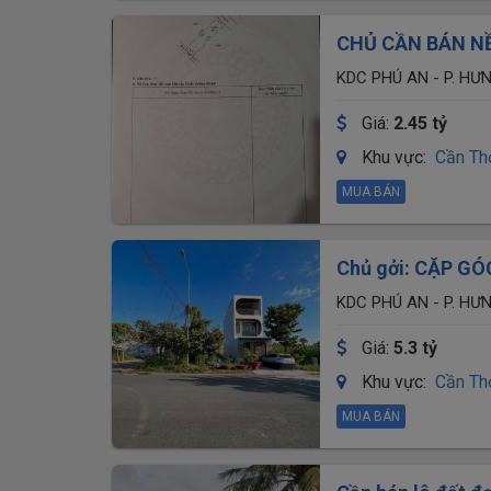
CHỦ CẦN BÁN NỀN
KDC PHÚ AN - P. HƯ
Giá:
2.45 tỷ
Khu vực:
Cần Th
MUA BÁN
Chủ gởi: CẶP G
199,5M2 - GIÁ 5
KDC PHÚ AN - P. HƯ
Giá:
5.3 tỷ
Khu vực:
Cần Th
MUA BÁN