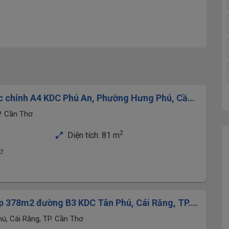
rục chính A4 KDC Phú An, Phường Hưng Phú, Cần
. Cần Thơ
2
Diện tích:
81 m
ơ
ẹp 378m2 đường B3 KDC Tân Phú, Cái Răng, TP.
ôn viên cây xanh 10m
ú, Cái Răng, TP. Cần Thơ