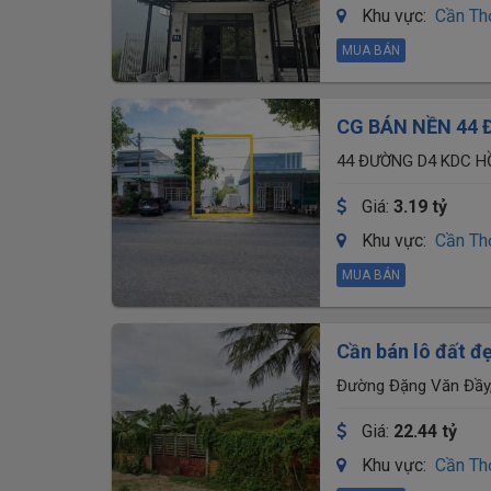
Khu vực:
Cần Th
MUA BÁN
CG BÁN NỀN 44 
HƯNG THẠNH, Q.
44 ĐƯỜNG D4 KDC HỒ
CŨ), TP CẦN THƠ
Giá:
3.19 tỷ
Khu vực:
Cần Th
MUA BÁN
Cần bán lô đất đ
Đường Đặng Văn Đầy,
Giá:
22.44 tỷ
Khu vực:
Cần Th