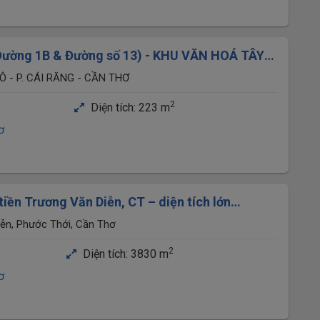
ường 1B & Đường số 13) - KHU VĂN HOÁ TÂY
 - TP. CẦN THƠ
 - P. CÁI RĂNG - CẦN THƠ
2
Diện tích:
223 m
ơ
m² – 17 tỷ (còn TL)
ễn, Phước Thới, Cần Thơ
2
Diện tích:
3830 m
ơ