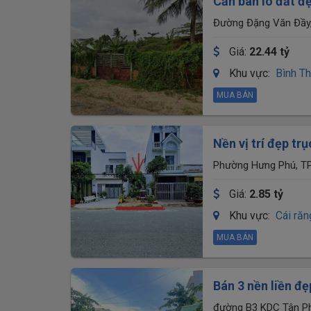
Cần bán lô đất đ
Đường Đặng Văn Đầy,
Giá:
22.44 tỷ
Khu vực:
Bình T
MUA BÁN
Nền vị trí đẹp t
Thơ
Phường Hưng Phú, TP
Giá:
2.85 tỷ
Khu vực:
Cái ră
MUA BÁN
Bán 3 nền liền đ
Cần Thơ. Có khu
đường B3 KDC Tân Ph