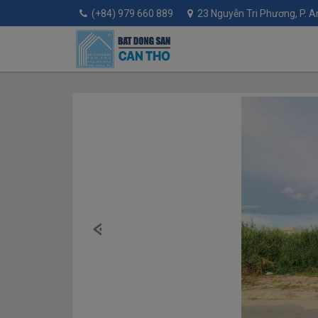
(+84) 979 660 889
23 Nguyễn Tri Phương, P. An