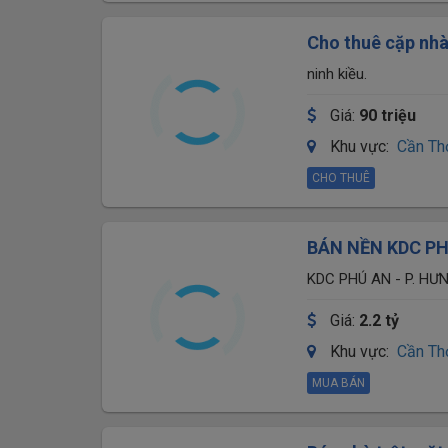
Cho thuê cặp nhà
giá dưới 100 triệ
ninh kiều.
Giá:
90 triệu
Khu vực:
Cần Th
CHO THUÊ
BÁN NỀN KDC PH
THƠ.
KDC PHÚ AN - P. HƯ
Giá:
2.2 tỷ
Khu vực:
Cần Th
MUA BÁN