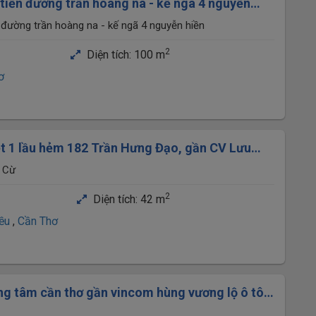
 tiền đường trần hoàng na - kế ngã 4 nguyễn
n đường trần hoàng na - kế ngã 4 nguyễn hiền
2
Diện tích:
100 m
ơ
ệt 1 lầu hẻm 182 Trần Hưng Đạo, gần CV Lưu
,37x9,7m -42m2
ăn Cừ
2
Diện tích:
42 m
iều
,
Cần Thơ
ng tâm cần thơ gần vincom hùng vương lộ ô tô