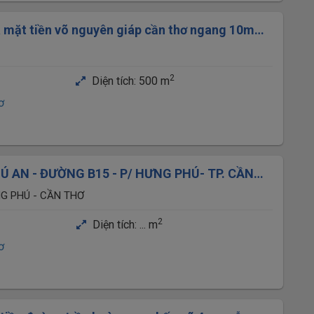
 mặt tiền võ nguyên giáp cần thơ ngang 10m
u
2
Diện tích:
500 m
ơ
Ú AN - ĐƯỜNG B15 - P/ HƯNG PHÚ- TP. CẦN
NG PHÚ - CẦN THƠ
2
Diện tích:
... m
ơ