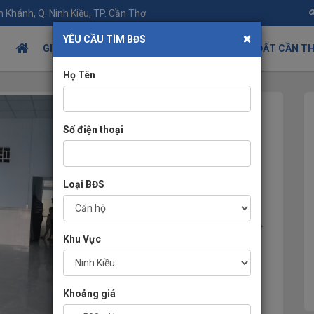
 Khánh, Q. Ninh Kiều, TP. Cần Thơ
×
YÊU CẦU TÌM BĐS
GIỚI THIỆU
TIN TỨC BÂT ĐỘNG SẢN
NHÀ ĐẤT CẦN T
Họ Tên
Số điện thoại
Loại BĐS
Khu Vực
Khoảng giá