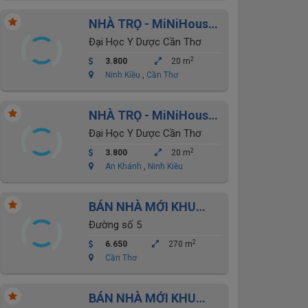
NHÀ TRỌ - MiNiHouse
Khu đại học y dược cho
Đại Học Y Dược Cần Thơ
thuê
2
3.800
20 m
Ninh Kiều
,
Cần Thơ
NHÀ TRỌ - MiNiHouse
Khu đại học y dược cho
Đại Học Y Dược Cần Thơ
thuê
2
3.800
20 m
An Khánh
,
Ninh Kiều
BÁN NHÀ MỚI KHU
THỚI NHỰT 2- ĐẠI
Đường số 5
HỌC Y DƯỢC
2
6.650
270 m
Cần Thơ
BÁN NHÀ MỚI KHU