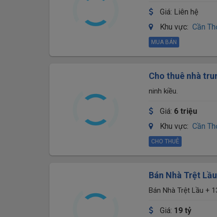
Giá:
Liên hệ
Khu vực:
Cần Th
MUA BÁN
Cho thuê nhà tru
giá 5 triệu -
ninh kiều.
Giá:
6 triệu
Khu vực:
Cần Th
CHO THUÊ
Bán Nhà Trệt Lầ
Quốc Việt - Đoạn
Bán Nhà Trệt Lầu + 
Đoạn gần bánh xèo 7
Giá:
19 tỷ