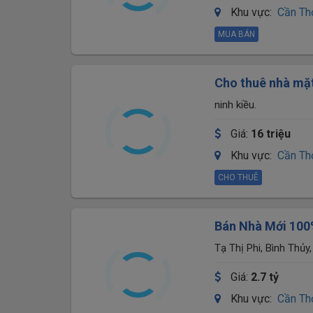
Khu vực:
Cần Th
MUA BÁN
Cho thuê nhà mặt
triệu
ninh kiều.
Giá:
16 triệu
Khu vực:
Cần Th
CHO THUÊ
Bán Nhà Mới 100
gần đại học FPT
Tạ Thị Phi, Bình Thủy
Giá:
2.7 tỷ
Khu vực:
Cần Th