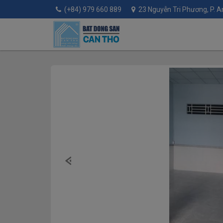
(+84) 979 660 889
23 Nguyễn Tri Phương, P. An