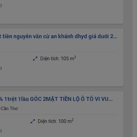
ơ
 tiền nguyễn văn cừ an khánh dhyd giá dưới 20
2
Diện tích:
105 m
ơ
% 1trệt 1lầu GÓC 2MẶT TIỀN LỘ Ô TÔ VI VU
 Cần Thơ
, Cần Thơ
2
Diện tích:
100 m
ơ