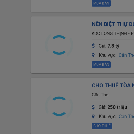
MUA BÁN
NỀN BIỆT THỰ ĐƯ
HƯNG PHÚ ( Mới
Giá:
7.8 tỷ
Khu vực:
Cần Th
MUA BÁN
CHO THUÊ TÒA 
TRẦN HƯNG ĐẠ
Cần Thơ
Giá:
250 triệu
Khu vực:
Cần Th
CHO THUÊ