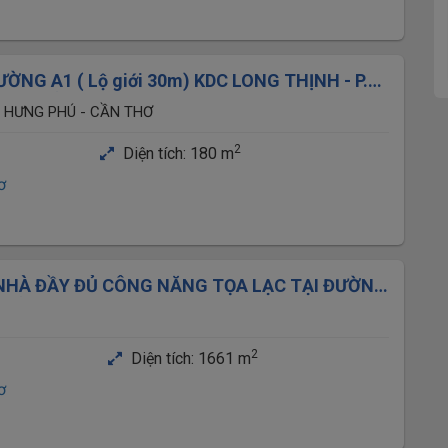
ỜNG A1 ( Lộ giới 30m) KDC LONG THỊNH - P.
)- TP. CẦN THƠ
KDC LONG THỊNH - P. HƯNG PHÚ - CẦN THƠ
2
Diện tích:
180 m
ơ
NHÀ ĐẦY ĐỦ CÔNG NĂNG TỌA LẠC TẠI ĐƯỜNG
O CẦN THƠ
2
Diện tích:
1661 m
ơ