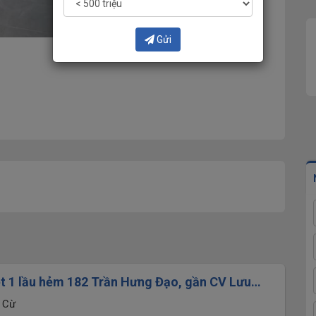
Gửi
ệt 1 lầu hẻm 182 Trần Hưng Đạo, gần CV Lưu
,37x9,7m -42m2
ăn Cừ