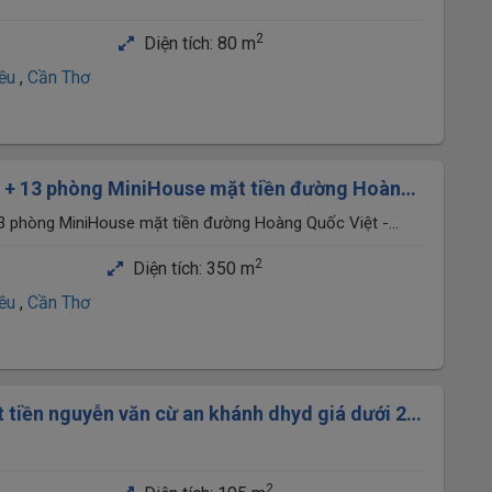
2
Diện tích:
80 m
iều
,
Cần Thơ
u + 13 phòng MiniHouse mặt tiền đường Hoàng
 gần bánh xèo 7 Tới
13 phòng MiniHouse mặt tiền đường Hoàng Quốc Việt -
 Tới
2
Diện tích:
350 m
iều
,
Cần Thơ
 tiền nguyễn văn cừ an khánh dhyd giá dưới 20
2