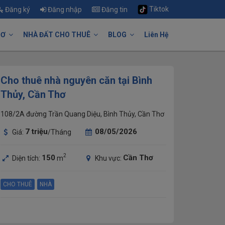
Tiktok
Đăng ký
Đăng nhập
Đăng tin
HƠ
NHÀ ĐẤT CHO THUÊ
BLOG
Liên Hệ
Cho thuê nhà nguyên căn tại Bình
Thủy, Cần Thơ
108/2A đường Trần Quang Diệu, Bình Thủy, Cần Thơ
7
triệu
08/05/2026
Giá:
/Tháng
2
150
Cần Thơ
Diện tích:
m
Khu vực:
CHO THUÊ
NHÀ