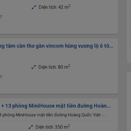
2
Diện tích:
42 m
ơ
ng tâm cần thơ gần vincom hùng vương lộ ô tô
2
Diện tích:
80 m
ơ
u + 13 phòng MiniHouse mặt tiền đường Hoàng
 gần bánh xèo 7 Tới
13 phòng MiniHouse mặt tiền đường Hoàng Quốc Việt -
 Tới
2
Diện tích:
350 m