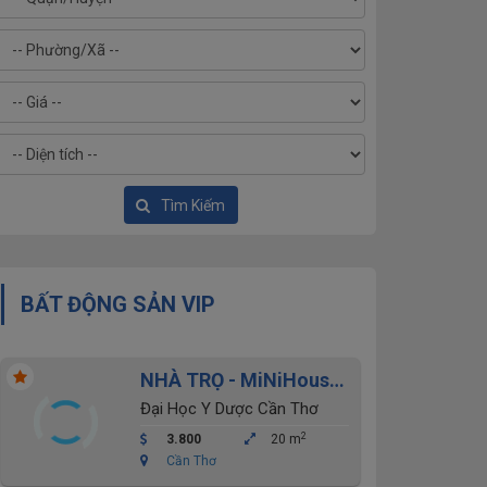
Tìm Kiếm
BẤT ĐỘNG SẢN VIP
NHÀ TRỌ - MiNiHouse
Khu đại học y dược cho
Đại Học Y Dược Cần Thơ
thuê
2
3.800
20 m
Cần Thơ