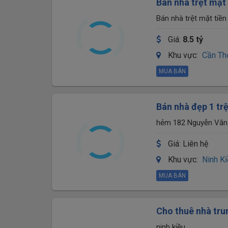
Bán nhà trệt mặt
hiền
Bán nhà trệt mặt tiề
Giá:
8.5 tỷ
Khu vực:
Cần Th
MUA BÁN
Bán nhà đẹp 1 tr
Hữu Phước, DT 4
hẻm 182 Nguyễn V
Giá:
Liên hệ
Khu vực:
Ninh K
MUA BÁN
Cho thuê nhà tru
giá 5 triệu -
ninh kiều.