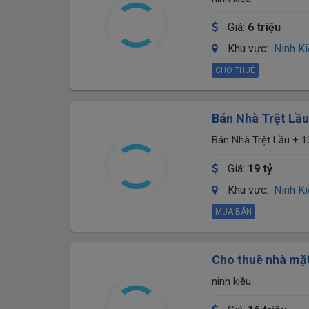
Giá:
6 triệu
Khu vực:
Ninh K
CHO THUÊ
Bán Nhà Trệt Lầ
Quốc Việt - Đoạn
Bán Nhà Trệt Lầu + 
Đoạn gần bánh xèo 7
Giá:
19 tỷ
Khu vực:
Ninh K
MUA BÁN
Cho thuê nhà mặt
triệu
ninh kiều.