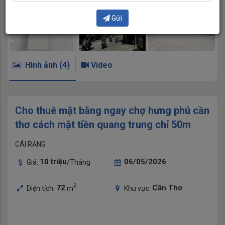
Gửi
Hình ảnh (4)
Video
Cho thuê mặt bằng ngay chợ hưng phú cần
thơ cách mặt tiền quang trung chỉ 50m
CÁI RĂNG
10
triệu
06/05/2026
Giá:
/Tháng
2
72
Cần Thơ
Diện tích:
m
Khu vực: