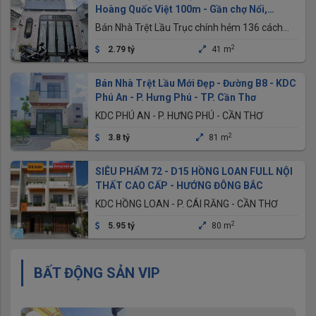
Hoàng Quốc Việt 100m - Gần chợ Nổi,
trường học các cấp
Bán Nhà Trệt Lầu Trục chính hẻm 136 cách
Hoàng Quốc Việt 100m - Gần chợ Nổi, trường
2
2.79 tỷ
41 m
học các Cấp, P.An Bình, TP.Cần Thơ
Bán Nhà Trệt Lầu Mới Đẹp - Đường B8 - KDC
Phú An - P. Hưng Phú - TP. Cần Thơ
KDC PHÚ AN - P. HƯNG PHÚ - CẦN THƠ
2
3.8 tỷ
81 m
SIÊU PHẨM 72 - D15 HỒNG LOAN FULL NỘI
THẤT CAO CẤP - HƯỚNG ĐÔNG BẮC
KDC HỒNG LOAN - P. CÁI RĂNG - CẦN THƠ
2
5.95 tỷ
80 m
BẤT ĐỘNG SẢN VIP