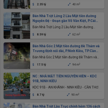
2
2.35 tỷ
40 m
Bán Nhà Trệt Lửng 2 Lầu Mặt tiền đường
Nguyễn Đệ - Đoạn gần Võ Văn Kiệt, P.Cái
Khế
Bán Nhà Trệt Lửng 2 Lầu Mặt tiền đường
Nguyễn Đệ - Đoạn gần Võ Văn Kiệt, P.Cái Khế
2
8.59 tỷ
62 m
Bán Nhà Góc 2 Mặt tiền đường Đề Thám và
Trương Định nối dài, P.Ninh Kiều, TP.Cần
Thơ
Bán Nhà Góc 2 Mặt tiền đường Đề Thám và
Trương Định nối dài, P.Ninh Kiều, TP.Cần Thơ
2
17.5 tỷ
94 m
NC : NHÀ MẶT TIỀN NGUYỄN HIỀN – KDC
91B, NINH KIỀU
KDC 91B - AN KHÁNH - NINH KIỀU - CẦN THƠ.
2
8.7 tỷ
90 m
Bán Nhà Trệt Lầu Trục chính hẻm 136 cách