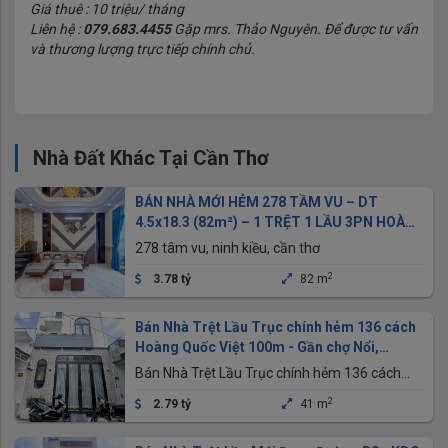
Giá thuê : 10 triệu/ tháng
Liên hệ :
079.683.4455
Gặp mrs. Thảo Nguyên. Để được tư vấn
và thương lượng trực tiếp chính chủ.
Nhà Đất Khác Tại Cần Thơ
BÁN NHÀ MỚI HẺM 278 TẦM VU – DT
4.5x18.3 (82m²) – 1 TRỆT 1 LẦU 3PN HOÀN
CÔNG – GIÁ 3.7ty
278 tâm vu, ninh kiều, cần thơ
2
3.78 tỷ
82 m
Bán Nhà Trệt Lầu Trục chính hẻm 136 cách
Hoàng Quốc Việt 100m - Gần chợ Nổi,
trường học các cấp
Bán Nhà Trệt Lầu Trục chính hẻm 136 cách
Hoàng Quốc Việt 100m - Gần chợ Nổi, trường
2
2.79 tỷ
41 m
học các Cấp, P.An Bình, TP.Cần Thơ