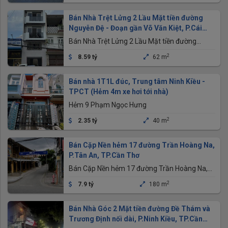
Bán Nhà Trệt Lửng 2 Lầu Mặt tiền đường
Nguyễn Đệ - Đoạn gần Võ Văn Kiệt, P.Cái
Khế
Bán Nhà Trệt Lửng 2 Lầu Mặt tiền đường
Nguyễn Đệ - Đoạn gần Võ Văn Kiệt, P.Cái Khế
2
8.59 tỷ
62 m
Bán nhà 1T1L đúc, Trung tâm Ninh Kiều -
TPCT (Hẻm 4m xe hơi tới nhà)
Hẻm 9 Phạm Ngọc Hưng
2
2.35 tỷ
40 m
Bán Cặp Nền hẻm 17 đường Trần Hoàng Na,
P.Tân An, TP.Cần Thơ
Bán Cặp Nền hẻm 17 đường Trần Hoàng Na,
P.Tân An, TP.Cần Thơ
2
7.9 tỷ
180 m
Bán Nhà Góc 2 Mặt tiền đường Đề Thám và
Trương Định nối dài, P.Ninh Kiều, TP.Cần