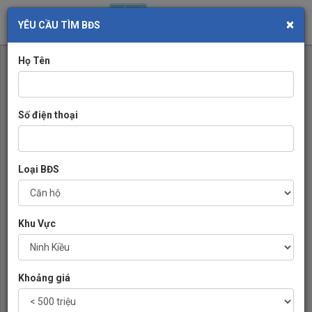
×
Toggl
YÊU CẦU TÌM BĐS
navig
Họ Tên
Số điện thoại
Loại BĐS
Khu Vực
Khoảng giá