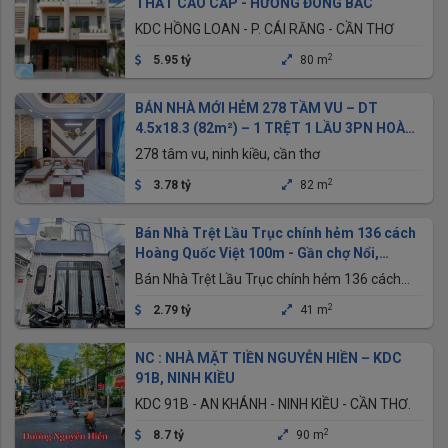
THẤT CAO CẤP - HƯỚNG ĐÔNG BẮC
KDC HỒNG LOAN - P. CÁI RĂNG - CẦN THƠ
2
5.95 tỷ
80 m
BÁN NHÀ MỚI HẺM 278 TẦM VU – DT
4.5x18.3 (82m²) – 1 TRỆT 1 LẦU 3PN HOÀN
CÔNG – GIÁ 3.7ty
278 tâm vu, ninh kiều, cần thơ
2
3.78 tỷ
82 m
Bán Nhà Trệt Lầu Trục chính hẻm 136 cách
Hoàng Quốc Việt 100m - Gần chợ Nổi,
trường học các cấp
Bán Nhà Trệt Lầu Trục chính hẻm 136 cách
Hoàng Quốc Việt 100m - Gần chợ Nổi, trường
2
2.79 tỷ
41 m
học các Cấp, P.An Bình, TP.Cần Thơ
NC : NHÀ MẶT TIỀN NGUYỄN HIỀN – KDC
91B, NINH KIỀU
KDC 91B - AN KHÁNH - NINH KIỀU - CẦN THƠ.
2
8.7 tỷ
90 m