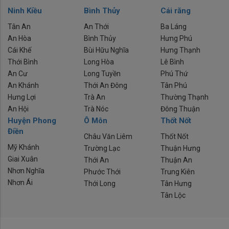
Ninh Kiều
Bình Thủy
Cái răng
Tân An
An Thới
Ba Láng
An Hòa
Bình Thủy
Hưng Phú
Cái Khế
Bùi Hữu Nghĩa
Hưng Thạnh
Thới Bình
Long Hòa
Lê Bình
An Cư
Long Tuyền
Phú Thứ
An Khánh
Thới An Đông
Tân Phú
Hưng Lợi
Trà An
Thường Thạnh
An Hội
Trà Nóc
Đông Thuận
Huyện Phong
Ô Môn
Thốt Nốt
Điền
Châu Văn Liêm
Thốt Nốt
Mỹ Khánh
Trường Lạc
Thuận Hưng
Giai Xuân
Thới An
Thuận An
Nhơn Nghĩa
Phước Thới
Trung Kiên
Nhơn Ái
Thới Long
Tân Hưng
Tân Lộc