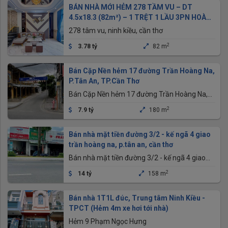
BÁN NHÀ MỚI HẺM 278 TẦM VU – DT
4.5x18.3 (82m²) – 1 TRỆT 1 LẦU 3PN HOÀN
CÔNG – GIÁ 3.7ty
278 tâm vu, ninh kiều, cần thơ
2
3.78 tỷ
82 m
Bán Cặp Nền hẻm 17 đường Trần Hoàng Na,
P.Tân An, TP.Cần Thơ
Bán Cặp Nền hẻm 17 đường Trần Hoàng Na,
P.Tân An, TP.Cần Thơ
2
7.9 tỷ
180 m
Bán nhà mặt tiền đường 3/2 - kế ngã 4 giao
trần hoàng na, p.tân an, cần thơ
Bán nhà mặt tiền đường 3/2 - kế ngã 4 giao
trần hoàng na, p.tân an, cần thơ
2
14 tỷ
158 m
Bán nhà 1T1L đúc, Trung tâm Ninh Kiều -
TPCT (Hẻm 4m xe hơi tới nhà)
Hẻm 9 Phạm Ngọc Hưng