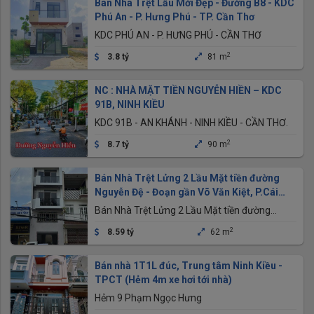
Bán Nhà Trệt Lầu Mới Đẹp - Đường B8 - KDC
Phú An - P. Hưng Phú - TP. Cần Thơ
KDC PHÚ AN - P. HƯNG PHÚ - CẦN THƠ
2
3.8 tỷ
81 m
NC : NHÀ MẶT TIỀN NGUYỄN HIỀN – KDC
91B, NINH KIỀU
KDC 91B - AN KHÁNH - NINH KIỀU - CẦN THƠ.
2
8.7 tỷ
90 m
Bán Nhà Trệt Lửng 2 Lầu Mặt tiền đường
Nguyễn Đệ - Đoạn gần Võ Văn Kiệt, P.Cái
Khế
Bán Nhà Trệt Lửng 2 Lầu Mặt tiền đường
Nguyễn Đệ - Đoạn gần Võ Văn Kiệt, P.Cái Khế
2
8.59 tỷ
62 m
Bán nhà 1T1L đúc, Trung tâm Ninh Kiều -
TPCT (Hẻm 4m xe hơi tới nhà)
Hẻm 9 Phạm Ngọc Hưng