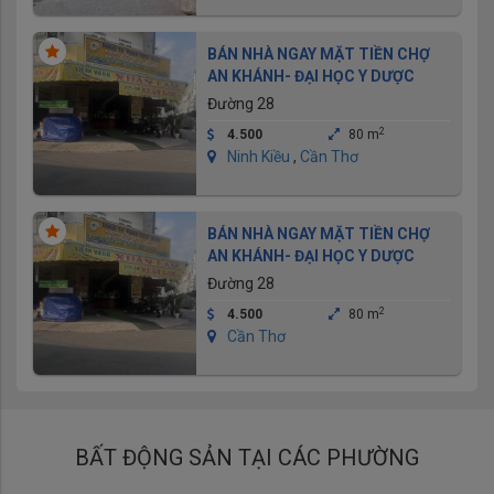
BÁN NHÀ NGAY MẶT TIỀN CHỢ
AN KHÁNH- ĐẠI HỌC Y DƯỢC
Đường 28
2
4.500
80 m
Ninh Kiều
,
Cần Thơ
BÁN NHÀ NGAY MẶT TIỀN CHỢ
AN KHÁNH- ĐẠI HỌC Y DƯỢC
Đường 28
2
4.500
80 m
Cần Thơ
BẤT ĐỘNG SẢN TẠI CÁC PHƯỜNG