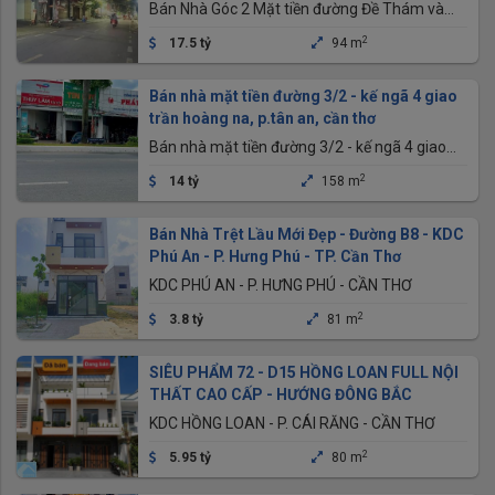
Thơ
Bán Nhà Góc 2 Mặt tiền đường Đề Thám và
Trương Định nối dài, P.Ninh Kiều, TP.Cần Thơ
2
17.5 tỷ
94 m
Bán nhà mặt tiền đường 3/2 - kế ngã 4 giao
trần hoàng na, p.tân an, cần thơ
Bán nhà mặt tiền đường 3/2 - kế ngã 4 giao
trần hoàng na, p.tân an, cần thơ
2
14 tỷ
158 m
Bán Nhà Trệt Lầu Mới Đẹp - Đường B8 - KDC
Phú An - P. Hưng Phú - TP. Cần Thơ
KDC PHÚ AN - P. HƯNG PHÚ - CẦN THƠ
2
3.8 tỷ
81 m
SIÊU PHẨM 72 - D15 HỒNG LOAN FULL NỘI
THẤT CAO CẤP - HƯỚNG ĐÔNG BẮC
KDC HỒNG LOAN - P. CÁI RĂNG - CẦN THƠ
2
5.95 tỷ
80 m