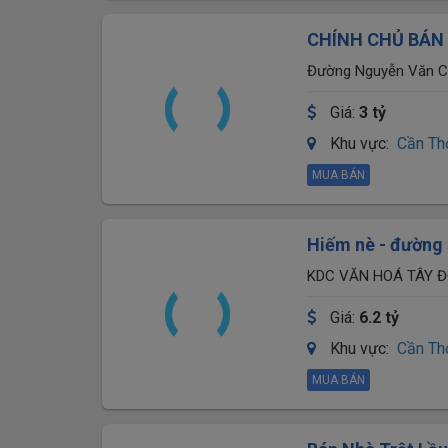
CHÍNH CHỦ BÁN 
MINI HOUSE – Q
Đường Nguyễn Văn Cừ
Giá:
3 tỷ
Khu vực:
Cần Th
MUA BÁN
Hiếm nè - đường
NHÀ ĐẸP 3 TẦNG
KDC VĂN HOÁ TÂY Đ
Giá:
6.2 tỷ
Khu vực:
Cần Th
MUA BÁN