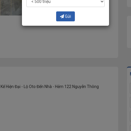
Gửi
ết Kế Hiện Đại - Lộ Oto Đến Nhà - Hẻm 122 Nguyễn Thông