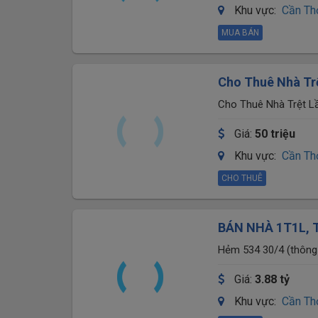
Khu vực:
Cần Th
MUA BÁN
Cho Thuê Nhà Trệ
Tích, P.Ninh Kiều
Cho Thuê Nhà Trệt Lầ
Kiều, TP.Cần Thơ
Giá:
50 triệu
Khu vực:
Cần Th
CHO THUÊ
BÁN NHÀ 1T1L, 
Trường Tiểu học 
Hẻm 534 30/4 (thông
Giá:
3.88 tỷ
Khu vực:
Cần Th