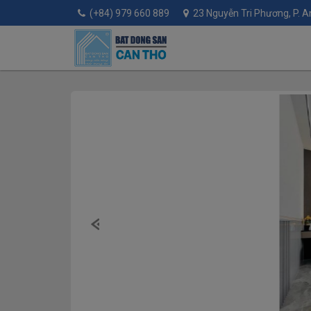
(+84) 979 660 889
23 Nguyễn Tri Phương, P. An