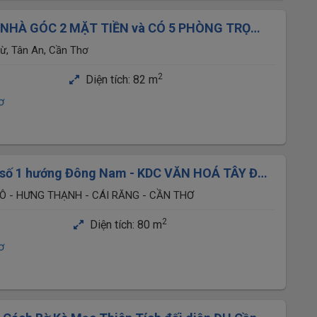
NHÀ GÓC 2 MẶT TIỀN và CÓ 5 PHÒNG TRỌ
UẬN NINH KIỀU, CẦN THƠ
, Tân An, Cần Thơ
2
Diện tích:
82 m
ơ
 số 1 hướng Đông Nam - KDC VĂN HOÁ TÂY ĐÔ -
 HIỆN ĐẠI
Ô - HƯNG THẠNH - CÁI RĂNG - CẦN THƠ
2
Diện tích:
80 m
ơ