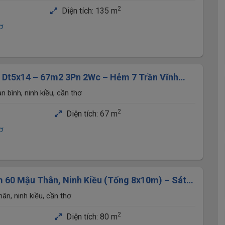
, P.Ninh Kiều, TP.Cần Thơ
2
Diện tích:
135 m
ơ
u Dt5x14 – 67m2 3Pn 2Wc – Hẻm 7 Trần Vĩnh
nh Kiều
an bình, ninh kiều, cần thơ
2
Diện tích:
67 m
ơ
 60 Mậu Thân, Ninh Kiều (Tổng 8x10m) – Sát
ng Nhà Trệt Đổ Mâm
n, ninh kiều, cần thơ
2
Diện tích:
80 m