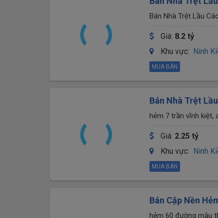
Bán Nhà Trệt Lầu
Thơ 50m - Thông
Bán Nhà Trệt Lầu Cá
hẻm 15 Trần Văn Hoài
Giá:
8.2 tỷ
Khu vực:
Ninh K
MUA BÁN
Bán Nhà Trệt Lầ
Kiết, An Bình, Ni
hẻm 7 trần vĩnh kiệt, 
Giá:
2.25 tỷ
Khu vực:
Ninh K
MUA BÁN
Bán Cặp Nền Hẻm
Lotte Mart – Tặ
hẻm 60 đường mậu thâ