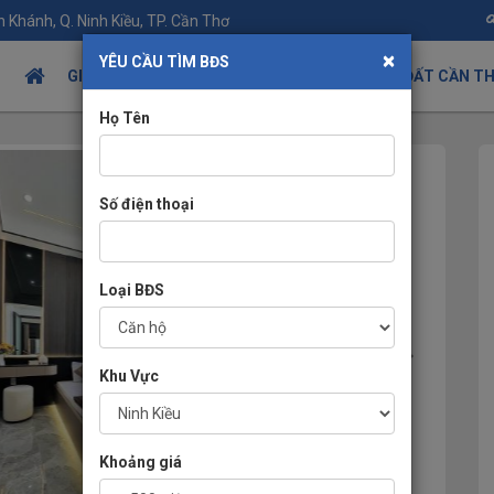
 Khánh, Q. Ninh Kiều, TP. Cần Thơ
×
YÊU CẦU TÌM BĐS
GIỚI THIỆU
TIN TỨC BÂT ĐỘNG SẢN
NHÀ ĐẤT CẦN T
Họ Tên
Số điện thoại
Loại BĐS
Khu Vực
Khoảng giá