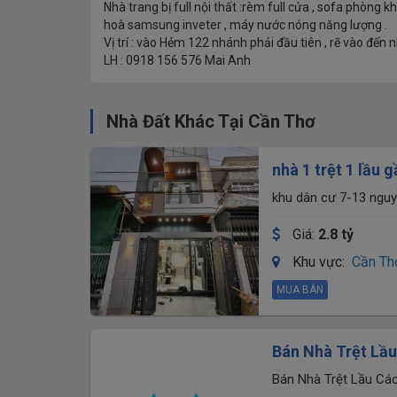
Nhà trang bị full nội thất :rèm full cửa , sofa phòng 
hoà samsung inveter , máy nước nóng năng lượng .
Vị trí : vào Hẻm 122 nhánh phải đầu tiên , rẽ vào đ
LH : 0918 156 576 Mai Anh
Nhà Đất Khác Tại Cần Thơ
nhà 1 trệt 1 lầu g
phòng ngủ full nộ
khu dân cư 7-13 nguy
Giá:
2.8 tỷ
Khu vực:
Cần Th
MUA BÁN
Bán Nhà Trệt Lầu
Thơ 50m - Thông
Bán Nhà Trệt Lầu Cá