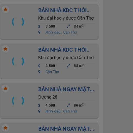
BÁN NHÀ KDC THỚI
NHỰT- ĐẠI HỌC Y
Khu đại học y dược Cần Thơ
DƯỢC CẦN THƠ
2
3.500
84 m
Ninh Kiều
,
Cần Thơ
BÁN NHÀ KDC THỚI
NHỰT- ĐẠI HỌC Y
Khu đại học y dược Cần Thơ
DƯỢC CẦN THƠ
2
3.500
84 m
Cần Thơ
BÁN NHÀ NGAY MẶT
TIỀN CHỢ AN KHÁNH-
Đường 28
ĐẠI HỌC Y DƯỢC
2
4.500
80 m
Ninh Kiều
,
Cần Thơ
BÁN NHÀ NGAY MẶT