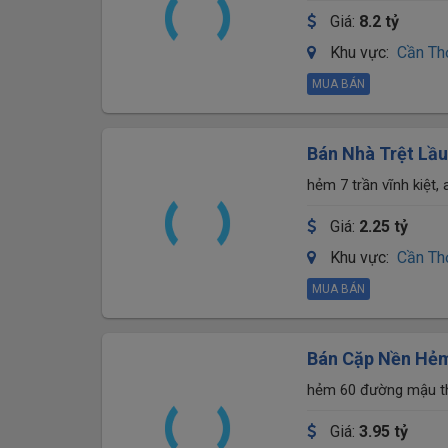
hẻm 15 Trần Văn Hoài
Giá:
8.2 tỷ
Khu vực:
Cần Th
MUA BÁN
Bán Nhà Trệt Lầ
Kiết, An Bình, Ni
hẻm 7 trần vĩnh kiệt, 
Giá:
2.25 tỷ
Khu vực:
Cần Th
MUA BÁN
Bán Cặp Nền Hẻm
Lotte Mart – Tặ
hẻm 60 đường mậu thâ
Giá:
3.95 tỷ