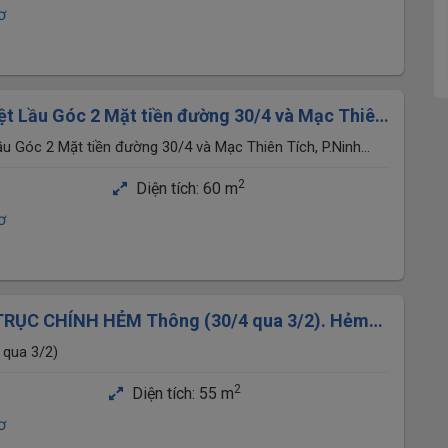
ơ
t Lầu Góc 2 Mặt tiền đường 30/4 và Mạc Thiên
, TP.Cần Thơ
u Góc 2 Mặt tiền đường 30/4 và Mạc Thiên Tích, P.Ninh
2
Diện tích:
60 m
ơ
TRỤC CHÍNH HẺM Thông (30/4 qua 3/2). Hẻm
Hưng Lợi 2
 qua 3/2)
2
Diện tích:
55 m
ơ