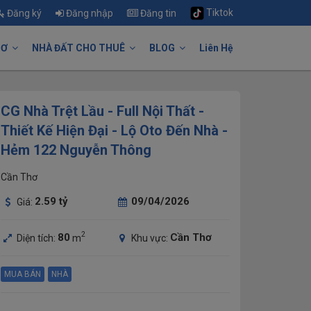
Tiktok
Đăng ký
Đăng nhập
Đăng tin
HƠ
NHÀ ĐẤT CHO THUÊ
BLOG
Liên Hệ
CG Nhà Trệt Lầu - Full Nội Thất -
Thiết Kế Hiện Đại - Lộ Oto Đến Nhà -
Hẻm 122 Nguyễn Thông
Cần Thơ
2.59
tỷ
09/04/2026
Giá:
2
80
Cần Thơ
Diện tích:
m
Khu vực:
MUA BÁN
NHÀ