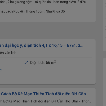
khách , 2 bộ giường nệm - tủ quần áo - bàn trang điểm, 2 điều
ến nhà , cách Nguyễn Thông 100m. Nhà Khoá Số
ần đại học y, diện tích 4,1 x 16,15 = 67㎡. 3
i thất
ễn văn linh
2
Diện tích:
66 m
ơ
 Cách Bờ Kè Mạc Thiên Tích đối diện ĐH Cần
 hẻm 15 Trần Văn Hoài
ch Bờ Kè Mạc Thiên Tích đối diện ĐH Cần Thơ 50m - Thông