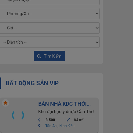
Tìm Kiếm
BẤT ĐỘNG SẢN VIP
BÁN NHÀ KDC THỚI
NHỰT- ĐẠI HỌC Y
Khu đại học y dược Cần Thơ
DƯỢC CẦN THƠ
2
3.500
84 m
Tân An
,
Ninh Kiều