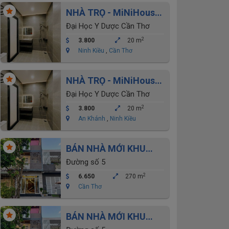
NHÀ TRỌ - MiNiHouse
Khu đại học y dược cho
Đại Học Y Dược Cần Thơ
thuê
2
3.800
20 m
Ninh Kiều
,
Cần Thơ
NHÀ TRỌ - MiNiHouse
Khu đại học y dược cho
Đại Học Y Dược Cần Thơ
thuê
2
3.800
20 m
An Khánh
,
Ninh Kiều
BÁN NHÀ MỚI KHU
THỚI NHỰT 2- ĐẠI
Đường số 5
HỌC Y DƯỢC
2
6.650
270 m
Cần Thơ
BÁN NHÀ MỚI KHU
THỚI NHỰT 2- ĐẠI