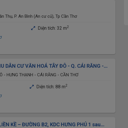
 Thụ, P. An Bình (An cư củ), Tp Cần Thơ
2
Diện tích:
32 m
ơ
U DÂN CƯ VĂN HOÁ TÂY ĐÔ - Q. CÁI RĂNG -
Ô - HƯNG THẠNH - CÁI RĂNG - CẦN THƠ
2
Diện tích:
88 m
ơ
LIỀN KỀ – ĐƯỜNG B2, KDC HƯNG PHÚ 1 sau