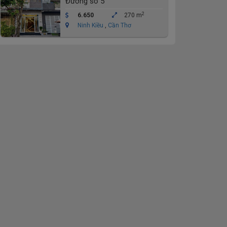
Đường số 5
HỌC Y DƯỢC
2
6.650
270 m
Ninh Kiều
,
Cần Thơ