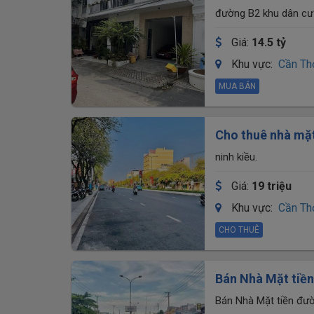
siêu thị Go – T
đường B2 khu dân cư 
Giá:
14.5 tỷ
Khu vực:
Cần Th
MUA BÁN
Cho thuê nhà mặt 
triệu
ninh kiều.
Giá:
19 triệu
Khu vực:
Cần Th
CHO THUÊ
Bán Nhà Mặt tiền
Mega, P.Tân An, 
Bán Nhà Mặt tiền đườ