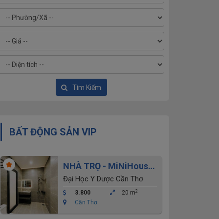
Tìm Kiếm
BẤT ĐỘNG SẢN VIP
NHÀ TRỌ - MiNiHouse
Khu đại học y dược cho
Đại Học Y Dược Cần Thơ
thuê
2
3.800
20 m
Cần Thơ