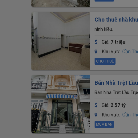
Cho thuê nhà khu
ninh kiều.
Giá:
7 triệu
Khu vực:
Cần Th
CHO THUÊ
Bán Nhà Trệt Lầu
trường Mầm Non 
Bán Nhà Trệt Lầu Tr
Mặt Trời Nhỏ 2, P.Cái
Giá:
2.57 tỷ
Khu vực:
Cần Th
MUA BÁN