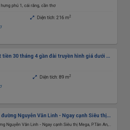
P. CẦN THƠ DT13,5x16m
hưng phú 1, cái răng, cần thơ
2
Diện tích:
216 m
ơ
tiền 30 tháng 4 gần đài truyền hình giá dưới 20
2
Diện tích:
89 m
ơ
 đường Nguyễn Văn Linh - Ngay cạnh Siêu thị
TP.Cần Thơ
ng Nguyễn Văn Linh - Ngay cạnh Siêu thị Mega, P.Tân An,