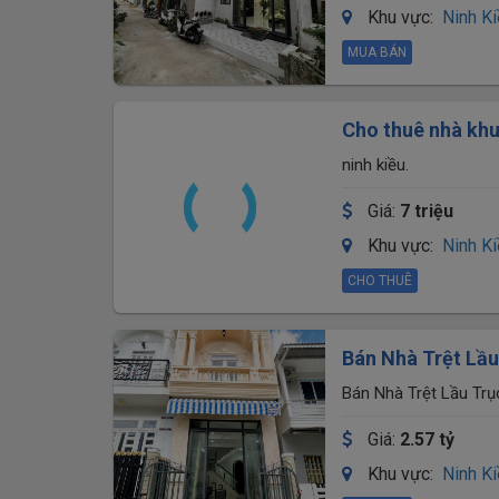
Khu vực:
Ninh K
MUA BÁN
Cho thuê nhà khu
ninh kiều.
Giá:
7 triệu
Khu vực:
Ninh K
CHO THUÊ
Bán Nhà Trệt Lầu
trường Mầm Non 
Bán Nhà Trệt Lầu Tr
Mặt Trời Nhỏ 2, P.Cái
Giá:
2.57 tỷ
Khu vực:
Ninh K