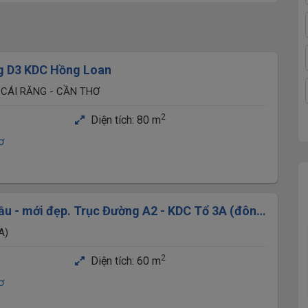
g D3 KDC Hồng Loan
 CÁI RĂNG - CẦN THƠ
2
Diện tích:
80 m
ơ
ầu - mới đẹp. Trục Đường A2 - KDC Tổ 3A (đông
A)
2
Diện tích:
60 m
ơ