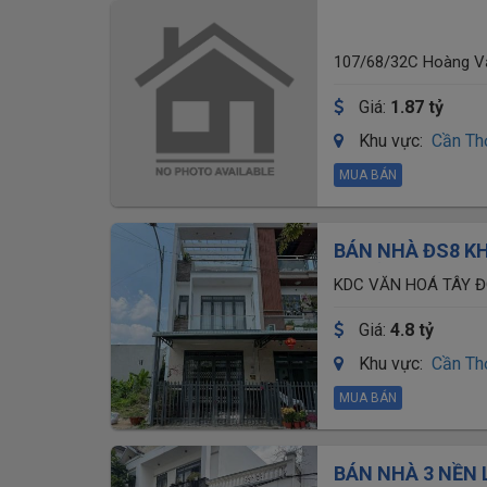
107/68/32C Hoàng Văn
Giá:
1.87 tỷ
Khu vực:
Cần Th
MUA BÁN
BÁN NHÀ ĐS8 KH
TP. CẦN THƠ
KDC VĂN HOÁ TÂY Đ
Giá:
4.8 tỷ
Khu vực:
Cần Th
MUA BÁN
BÁN NHÀ 3 NỀN 