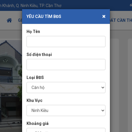
 Khánh, Q. Ninh Kiều, TP. Cần Thơ
×
YÊU CẦU TÌM BĐS
GIỚI THIỆU
TIN TỨC BÂT ĐỘNG SẢN
NHÀ ĐẤT CẦN T
Họ Tên
Số điện thoại
Loại BĐS
Khu Vực
Khoảng giá