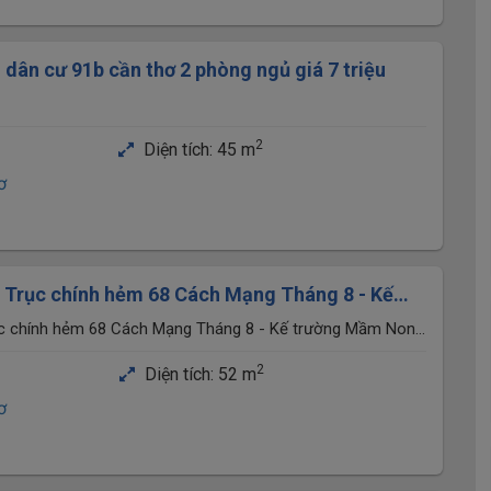
 dân cư 91b cần thơ 2 phòng ngủ giá 7 triệu
2
Diện tích:
45 m
ơ
 Trục chính hẻm 68 Cách Mạng Tháng 8 - Kế
Mặt Trời Nhỏ 2
ục chính hẻm 68 Cách Mạng Tháng 8 - Kế trường Mầm Non
 Khế, Cần Thơ
2
Diện tích:
52 m
ơ