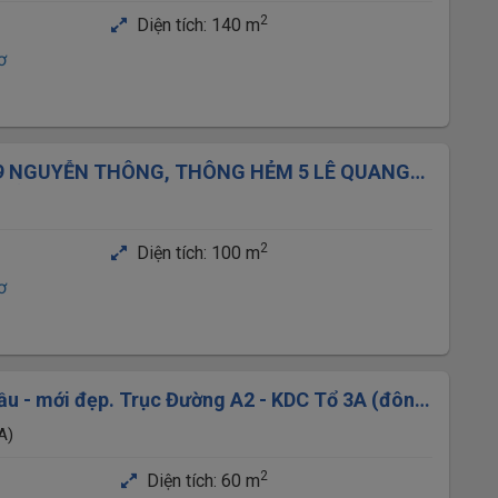
2
Diện tích:
140 m
ơ
9 NGUYỄN THÔNG, THÔNG HẺM 5 LÊ QUANG
I CẦN THƠ
2
Diện tích:
100 m
ơ
ầu - mới đẹp. Trục Đường A2 - KDC Tổ 3A (đông
A)
2
Diện tích:
60 m