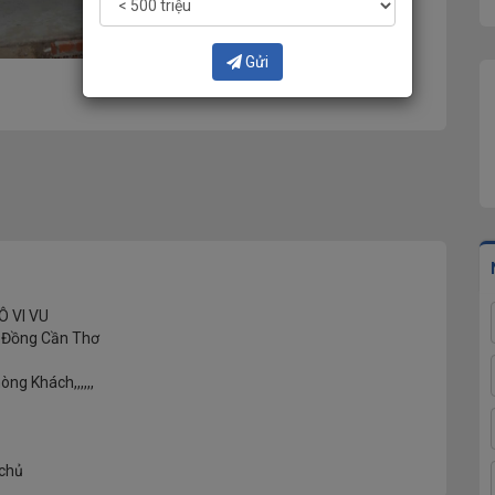
Gửi
Ô VI VU
hi Đồng Cần Thơ
g Khách,,,,,,
 chủ