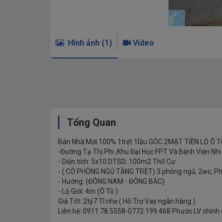
Hình ảnh (1)
Video
Tổng Quan
Bán Nhà Mới 100% 1trệt 1lầu GÓC 2MẶT TIỀN LỘ Ô T
-Đường Tạ Thị Phi ,Khu Đại Học FPT Và Bệnh Viện N
- Diện tích: 5x10 DTSD: 100m2 Thổ Cư
- ( CÓ PHÒNG NGỦ TẦNG TRỆT) 3 phòng ngủ, 2wc, Phòn
- Hướng: (ĐÔNG NAM - ĐÔNG BẮC)
- Lộ Giới: 4m (Ô Tô )
Giá Tốt: 2tỷ7 Tl nhẹ ( Hỗ Trợ Vay ngân hàng )
Liên hệ: 0911.78.5558-0772.199.468 Phước LV chính