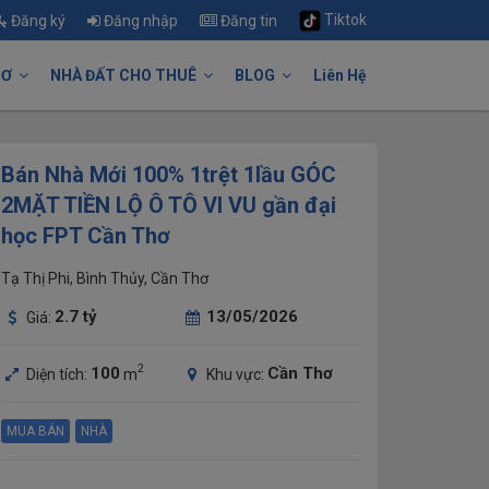
Tiktok
Đăng ký
Đăng nhập
Đăng tin
HƠ
NHÀ ĐẤT CHO THUÊ
BLOG
Liên Hệ
Bán Nhà Mới 100% 1trệt 1lầu GÓC
2MẶT TIỀN LỘ Ô TÔ VI VU gần đại
học FPT Cần Thơ
Tạ Thị Phi, Bình Thủy, Cần Thơ
2.7
tỷ
13/05/2026
Giá:
2
100
Cần Thơ
Diện tích:
m
Khu vực:
MUA BÁN
NHÀ