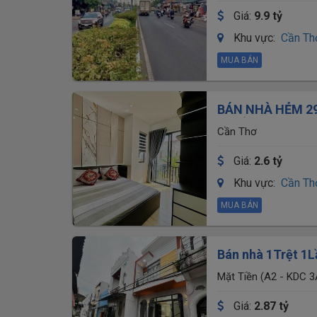
TP.Cần Thơ
Giá:
9.9 tỷ
Khu vực:
Cần Th
MUA BÁN
BÁN NHÀ HẺM 2
CHIỂU P.AN THỚ
Cần Thơ
Giá:
2.6 tỷ
Khu vực:
Cần Th
MUA BÁN
Bán nhà 1Trệt 1L
đúc)
Mặt Tiền (A2 - KDC 3
Giá:
2.87 tỷ