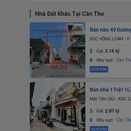
Nhà Đất Khác Tại Cần Thơ
Bán nền 49 Đườn
KDC HỒNG LOAN - P.
Giá:
3.15 tỷ
Khu vực:
Cần Th
MUA BÁN
Bán nhà 1Trệt 1L
đúc)
Mặt Tiền (A2 - KDC 3
Giá:
2.87 tỷ
Khu vực:
Cần Th
MUA BÁN