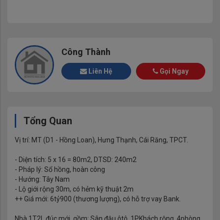
Công Thành
Liên Hệ
Gọi Ngay
Tổng Quan
Vị trí: MT (D1 - Hồng Loan), Hưng Thạnh, Cái Răng, TPCT.
- Diện tích: 5 x 16 = 80m2, DTSD: 240m2
- Pháp lý: Sổ hồng, hoàn công
- Hướng: Tây Nam
- Lộ giới rộng 30m, có hẻm kỹ thuật 2m
++ Giá mới: 6tỷ900 (thương lượng), có hỗ trợ vay Bank.
Nhà 1T2L đúc mới, gồm: Sân đậu ôtô, 1PKhách rộng, 4phòng