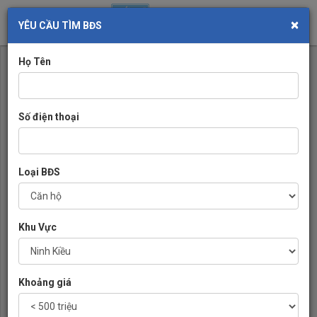
×
Toggl
YÊU CẦU TÌM BĐS
navig
Họ Tên
Số điện thoại
Loại BĐS
Khu Vực
Khoảng giá