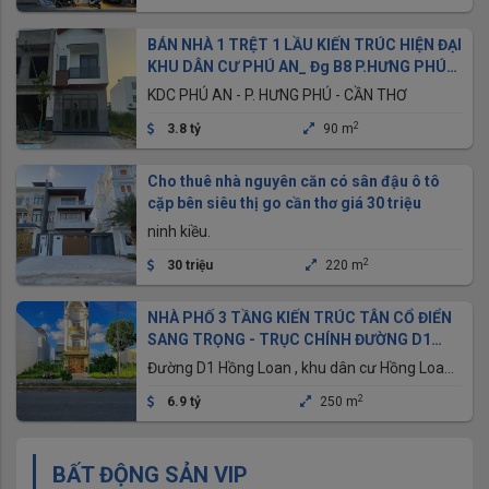
BÁN NHÀ 1 TRỆT 1 LẦU KIẾN TRÚC HIỆN ĐẠI
KHU DÂN CƯ PHÚ AN_ Đg B8 P.HƯNG PHÚ
_CẦN THƠ
KDC PHÚ AN - P. HƯNG PHÚ - CẦN THƠ
2
3.8 tỷ
90 m
Cho thuê nhà nguyên căn có sân đậu ô tô
cặp bên siêu thị go cần thơ giá 30 triệu
ninh kiều.
2
30 triệu
220 m
NHÀ PHỐ 3 TẦNG KIẾN TRÚC TÂN CỔ ĐIỂN
SANG TRỌNG - TRỤC CHÍNH ĐƯỜNG D1
KDC HỒNG LOAN
Đường D1 Hồng Loan , khu dân cư Hồng Loan,
Phường Cái Răng, Thành phố Cần Thơ
2
6.9 tỷ
250 m
BẤT ĐỘNG SẢN VIP