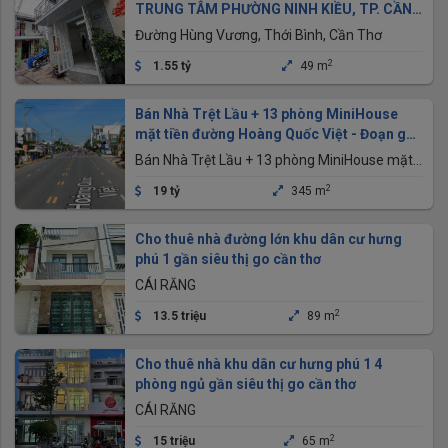
TRUNG TÂM PHƯỜNG NINH KIỀU, TP. CẦN
THƠ
Đường Hùng Vương, Thới Bình, Cần Thơ
2
1.55 tỷ
49 m
Bán Nhà Trệt Lầu + 13 phòng MiniHouse
mặt tiền đường Hoàng Quốc Việt - Đoạn gần
bánh xèo 7 Tới
Bán Nhà Trệt Lầu + 13 phòng MiniHouse mặt
tiền đường Hoàng Quốc Việt - Đoạn gần bánh
2
19 tỷ
345 m
xèo 7 Tới, Chợ An Bình, Cần Thơ
Cho thuê nhà đường lớn khu dân cư hưng
phú 1 gần siêu thị go cần thơ
CÁI RĂNG
2
13.5 triệu
89 m
Cho thuê nhà khu dân cư hưng phú 1 4
phòng ngủ gần siêu thị go cần thơ
CÁI RĂNG
2
15 triệu
65 m