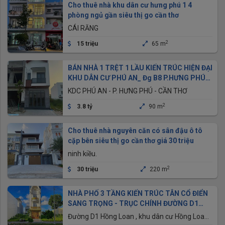
Cho thuê nhà khu dân cư hưng phú 1 4
phòng ngủ gần siêu thị go cần thơ
CÁI RĂNG
2
15 triệu
65 m
BÁN NHÀ 1 TRỆT 1 LẦU KIẾN TRÚC HIỆN ĐẠI
KHU DÂN CƯ PHÚ AN_ Đg B8 P.HƯNG PHÚ
_CẦN THƠ
KDC PHÚ AN - P. HƯNG PHÚ - CẦN THƠ
2
3.8 tỷ
90 m
Cho thuê nhà nguyên căn có sân đậu ô tô
cặp bên siêu thị go cần thơ giá 30 triệu
ninh kiều.
2
30 triệu
220 m
NHÀ PHỐ 3 TẦNG KIẾN TRÚC TÂN CỔ ĐIỂN
SANG TRỌNG - TRỤC CHÍNH ĐƯỜNG D1
KDC HỒNG LOAN
Đường D1 Hồng Loan , khu dân cư Hồng Loan,