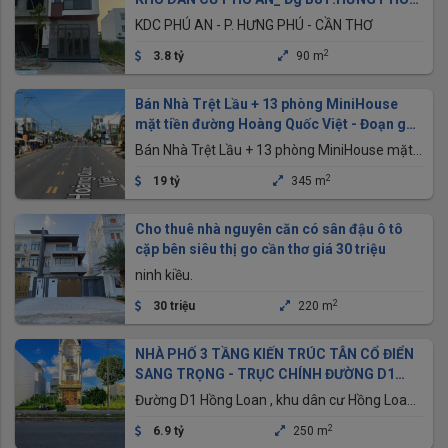
_CẦN THƠ
KDC PHÚ AN - P. HƯNG PHÚ - CẦN THƠ
2
3.8 tỷ
90 m
Bán Nhà Trệt Lầu + 13 phòng MiniHouse
mặt tiền đường Hoàng Quốc Việt - Đoạn gần
bánh xèo 7 Tới
Bán Nhà Trệt Lầu + 13 phòng MiniHouse mặt
tiền đường Hoàng Quốc Việt - Đoạn gần bánh
2
19 tỷ
345 m
xèo 7 Tới, Chợ An Bình, Cần Thơ
Cho thuê nhà nguyên căn có sân đậu ô tô
cặp bên siêu thị go cần thơ giá 30 triệu
ninh kiều.
2
30 triệu
220 m
NHÀ PHỐ 3 TẦNG KIẾN TRÚC TÂN CỔ ĐIỂN
SANG TRỌNG - TRỤC CHÍNH ĐƯỜNG D1
KDC HỒNG LOAN
Đường D1 Hồng Loan , khu dân cư Hồng Loan,
Phường Cái Răng, Thành phố Cần Thơ
2
6.9 tỷ
250 m