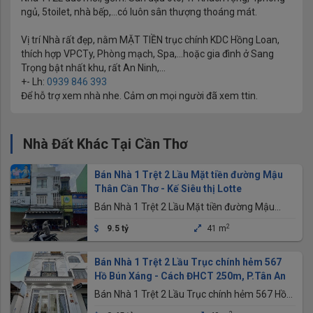
ngủ, 5toilet, nhà bếp,…có luôn sân thượng thoáng mát.
Vị trí Nhà rất đẹp, nằm MẶT TIỀN trục chính KDC Hồng Loan,
thích hợp VPCTy, Phòng mạch, Spa,…hoặc gia đình ở Sang
Trọng bật nhất khu, rất An Ninh,…
+- Lh:
0939 846 393
Để hỗ trợ xem nhà nhe. Cảm ơn mọi người đã xem ttin.
Nhà Đất Khác Tại Cần Thơ
Bán Nhà 1 Trệt 2 Lầu Mặt tiền đường Mậu
Thân Cần Thơ - Kế Siêu thị Lotte
Bán Nhà 1 Trệt 2 Lầu Mặt tiền đường Mậu
Thân Cần Thơ - Kế Siêu thị Lotte
2
9.5 tỷ
41 m
Bán Nhà 1 Trệt 2 Lầu Trục chính hẻm 567
Hồ Bún Xáng - Cách ĐHCT 250m, P.Tân An
Bán Nhà 1 Trệt 2 Lầu Trục chính hẻm 567 Hồ
Bún Xáng - Cách ĐHCT 250m, P.Tân An