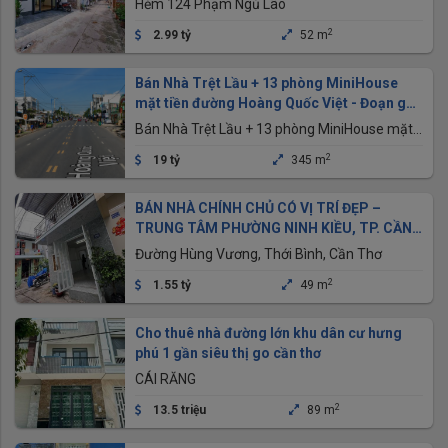
Hẻm 124 Phạm Ngủ Lão
2
2.99 tỷ
52 m
Bán Nhà Trệt Lầu + 13 phòng MiniHouse
mặt tiền đường Hoàng Quốc Việt - Đoạn gần
bánh xèo 7 Tới
Bán Nhà Trệt Lầu + 13 phòng MiniHouse mặt
tiền đường Hoàng Quốc Việt - Đoạn gần bánh
2
19 tỷ
345 m
xèo 7 Tới, Chợ An Bình, Cần Thơ
BÁN NHÀ CHÍNH CHỦ CÓ VỊ TRÍ ĐẸP –
TRUNG TÂM PHƯỜNG NINH KIỀU, TP. CẦN
THƠ
Đường Hùng Vương, Thới Bình, Cần Thơ
2
1.55 tỷ
49 m
Cho thuê nhà đường lớn khu dân cư hưng
phú 1 gần siêu thị go cần thơ
CÁI RĂNG
2
13.5 triệu
89 m