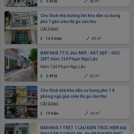
2
3.45 tỷ
40 m
Cho thuê nhà đường lớn khu dân cư hưng
phú 1 gần siêu thị go cần thơ
CÁI RĂNG
2
13.5 triệu
89 m
BÁN NHÀ 1T1L đúc MỚI - RẤT ĐẸP - GÓC
2MT Hẻm 124 Phạm Ngũ Lão
Hẻm 124 Phạm Ngủ Lão
2
2.99 tỷ
52 m
Cho thuê nhà khu dân cư hưng phú 1 4
phòng ngủ gần siêu thị go cần thơ
CÁI RĂNG
2
15 triệu
65 m
BÁN NHÀ 1 TRỆT 1 LẦU KIẾN TRÚC HIỆN ĐẠI
KHU DÂN CƯ PHÚ AN_ Đg B8 P.HƯNG PHÚ