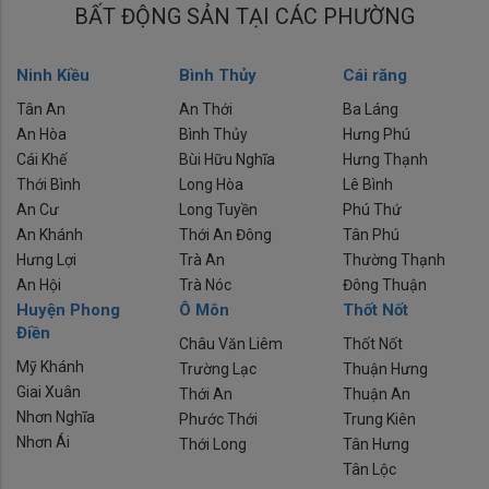
BẤT ĐỘNG SẢN TẠI CÁC PHƯỜNG
Ninh Kiều
Bình Thủy
Cái răng
Tân An
An Thới
Ba Láng
An Hòa
Bình Thủy
Hưng Phú
Cái Khế
Bùi Hữu Nghĩa
Hưng Thạnh
Thới Bình
Long Hòa
Lê Bình
An Cư
Long Tuyền
Phú Thứ
An Khánh
Thới An Đông
Tân Phú
Hưng Lợi
Trà An
Thường Thạnh
An Hội
Trà Nóc
Đông Thuận
Huyện Phong
Ô Môn
Thốt Nốt
Điền
Châu Văn Liêm
Thốt Nốt
Mỹ Khánh
Trường Lạc
Thuận Hưng
Giai Xuân
Thới An
Thuận An
Nhơn Nghĩa
Phước Thới
Trung Kiên
Nhơn Ái
Thới Long
Tân Hưng
Tân Lộc