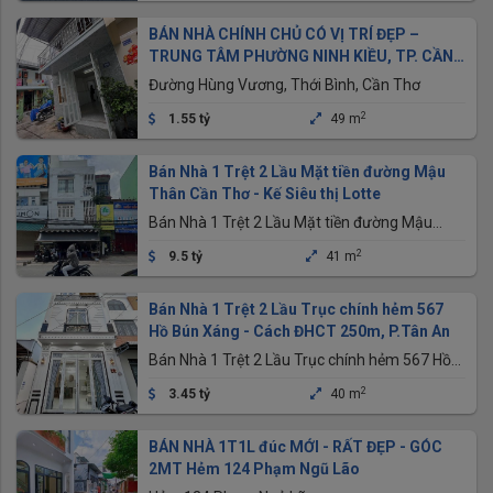
BÁN NHÀ CHÍNH CHỦ CÓ VỊ TRÍ ĐẸP –
TRUNG TÂM PHƯỜNG NINH KIỀU, TP. CẦN
THƠ
Đường Hùng Vương, Thới Bình, Cần Thơ
2
1.55 tỷ
49 m
Bán Nhà 1 Trệt 2 Lầu Mặt tiền đường Mậu
Thân Cần Thơ - Kế Siêu thị Lotte
Bán Nhà 1 Trệt 2 Lầu Mặt tiền đường Mậu
Thân Cần Thơ - Kế Siêu thị Lotte
2
9.5 tỷ
41 m
Bán Nhà 1 Trệt 2 Lầu Trục chính hẻm 567
Hồ Bún Xáng - Cách ĐHCT 250m, P.Tân An
Bán Nhà 1 Trệt 2 Lầu Trục chính hẻm 567 Hồ
Bún Xáng - Cách ĐHCT 250m, P.Tân An
2
3.45 tỷ
40 m
BÁN NHÀ 1T1L đúc MỚI - RẤT ĐẸP - GÓC
2MT Hẻm 124 Phạm Ngũ Lão