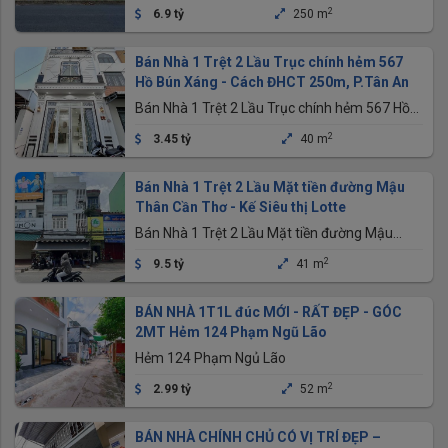
Phường Cái Răng, Thành phố Cần Thơ
2
6.9 tỷ
250 m
Bán Nhà 1 Trệt 2 Lầu Trục chính hẻm 567
Hồ Bún Xáng - Cách ĐHCT 250m, P.Tân An
Bán Nhà 1 Trệt 2 Lầu Trục chính hẻm 567 Hồ
Bún Xáng - Cách ĐHCT 250m, P.Tân An
2
3.45 tỷ
40 m
Bán Nhà 1 Trệt 2 Lầu Mặt tiền đường Mậu
Thân Cần Thơ - Kế Siêu thị Lotte
Bán Nhà 1 Trệt 2 Lầu Mặt tiền đường Mậu
Thân Cần Thơ - Kế Siêu thị Lotte
2
9.5 tỷ
41 m
BÁN NHÀ 1T1L đúc MỚI - RẤT ĐẸP - GÓC
2MT Hẻm 124 Phạm Ngũ Lão
Hẻm 124 Phạm Ngủ Lão
2
2.99 tỷ
52 m
BÁN NHÀ CHÍNH CHỦ CÓ VỊ TRÍ ĐẸP –