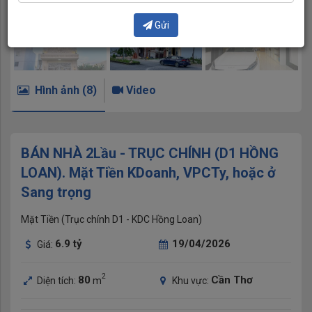
Gửi
Hình ảnh (8)
Video
BÁN NHÀ 2Lầu - TRỤC CHÍNH (D1 HỒNG
LOAN). Mặt Tiền KDoanh, VPCTy, hoặc ở
Sang trọng
Mặt Tiền (Trục chính D1 - KDC Hồng Loan)
6.9
tỷ
19/04/2026
Giá:
2
80
Cần Thơ
Diện tích:
m
Khu vực: