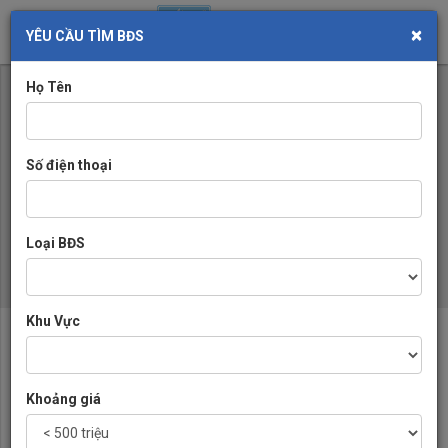
×
Toggl
YÊU CẦU TÌM BĐS
navig
Họ Tên
Số điện thoại
Loại BĐS
Khu Vực
VỀ CHÚNG TÔI
Chuyên trang mua bán trao đổi bất động sản, nhà đất khu vực Cần
Khoảng giá
Thơ
(+84) 979 660 889