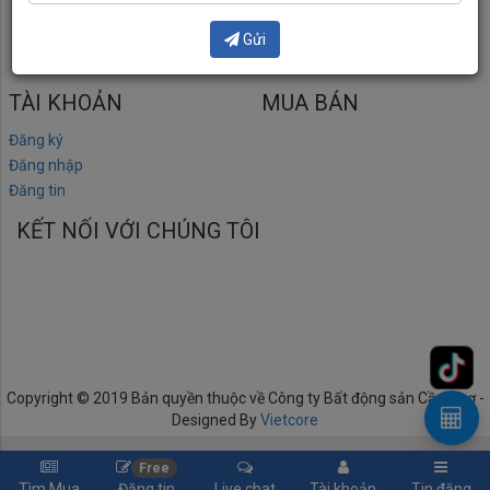
23 Nguyễn Tri Phương, P. An Khánh, Q. Ninh Kiều, TP. Cần Thơ
Gửi
batdongsancantho1@gmail.com
TÀI KHOẢN
MUA BÁN
Đăng ký
Đăng nhập
Đăng tin
KẾT NỐI VỚI CHÚNG TÔI
Copyright © 2019 Bản quyền thuộc về Công ty Bất động sản Cần Thơ -
Designed By
Vietcore
Free
Tìm Mua
Đăng tin
Live chat
Tài khoản
Tin đăng