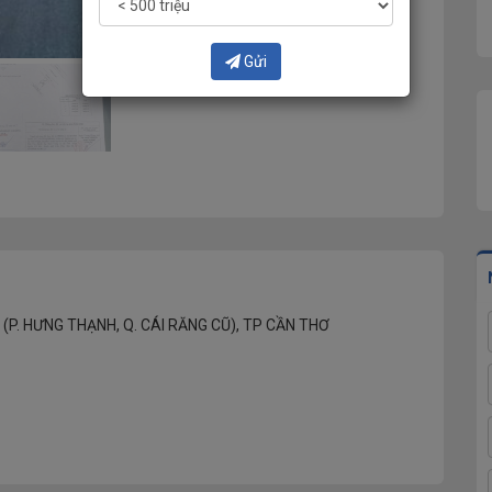
Gửi
(P. HƯNG THẠNH, Q. CÁI RĂNG CŨ), TP CẦN THƠ