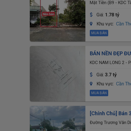
Mặt Tiền (B9 - KDC T
Giá:
1.78 tỷ
Khu vực:
Cần Th
MUA BÁN
BÁN NỀN ĐẸP ĐƯ
GIÁ BÁN: 3 tỷ 700
KDC NAM LONG 2 - P
Giá:
3.7 tỷ
Khu vực:
Cần Th
MUA BÁN
[Chính Chủ] Bán 
Ô Môn - Sổ Hồng
Đường Trương Văn Di