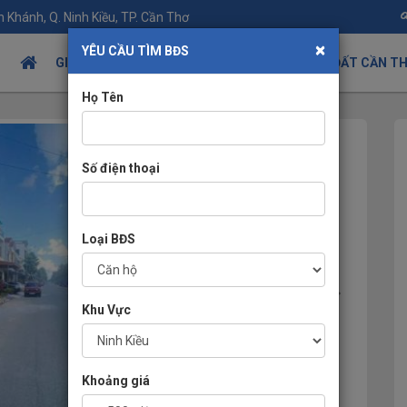
 Khánh, Q. Ninh Kiều, TP. Cần Thơ
×
YÊU CẦU TÌM BĐS
GIỚI THIỆU
TIN TỨC BÂT ĐỘNG SẢN
NHÀ ĐẤT CẦN T
Họ Tên
Số điện thoại
Loại BĐS
Khu Vực
Khoảng giá