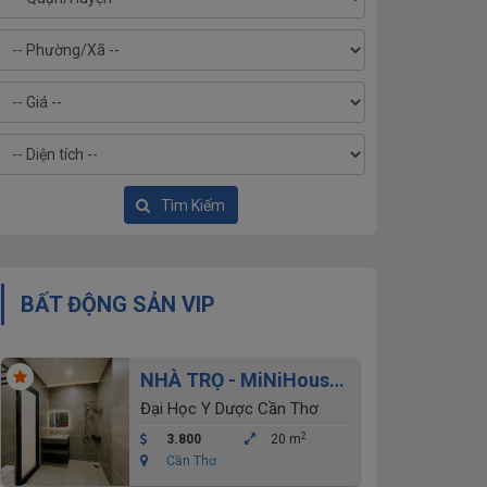
Tìm Kiếm
BẤT ĐỘNG SẢN VIP
NHÀ TRỌ - MiNiHouse
Khu đại học y dược cho
Đại Học Y Dược Cần Thơ
thuê
2
3.800
20 m
Cần Thơ