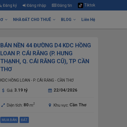
Tiktok
Đăng ký
Đăng nhập
Đăng tin
HƠ
NHÀ ĐẤT CHO THUÊ
BLOG
Liên Hệ
BÁN NỀN 44 ĐƯỜNG D4 KDC HỒNG
LOAN P. CÁI RĂNG (P. HƯNG
THẠNH, Q. CÁI RĂNG CŨ), TP CẦN
THƠ
KDC HỒNG LOAN - P. CÁI RĂNG - CẦN THƠ
3.19
tỷ
22/04/2026
Giá:
2
80
Cần Thơ
Diện tích:
m
Khu vực:
MUA BÁN
ĐẤT