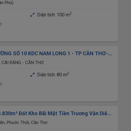
ân Phú)
2
Diện tích:
100 m
ơ
ỜNG SỐ 10 KDC NAM LONG 1 - TP CẦN THƠ--
 triệu
. CÁI RĂNG - CẦN THƠ
2
Diện tích:
80 m
ơ
3.830m² Đất Kho Bãi Mặt Tiền Trương Văn Diễn,
 Riêng
ễn, Phước Thới, Cần Thơ