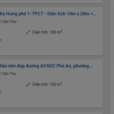
hu Hưng phú 1-TPCT - Diện tích 10m x 20m =
i 30m + 15m
. Cần Thơ
2
Diện tích:
100 m
ơ
Bán nền đẹp đường A3 KDC Phú An, phường
n Thơ.
. Cần Thơ
2
Diện tích:
100 m
ơ