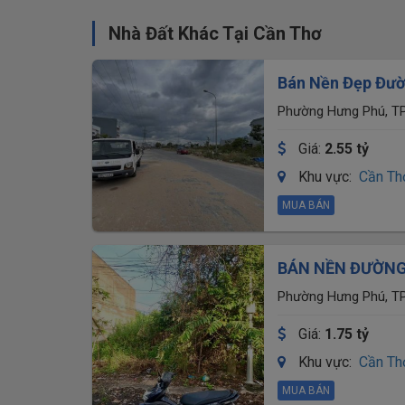
Nhà Đất Khác Tại Cần Thơ
Bán Nền Đẹp Đườ
Hoàng Na
Phường Hưng Phú, TP
Giá:
2.55 tỷ
Khu vực:
Cần Th
MUA BÁN
BÁN NỀN ĐƯỜNG 
CŨ)- CẦN THƠ
Phường Hưng Phú, TP
Giá:
1.75 tỷ
Khu vực:
Cần Th
MUA BÁN