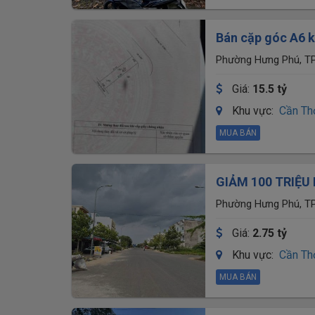
Bán cặp góc A6 k
201,3m2 - Lộ giớ
Phường Hưng Phú, TP
Giá:
15.5 tỷ
Khu vực:
Cần Th
MUA BÁN
GIẢM 100 TRIỆU 
Hưng Phú, TP. Cầ
Phường Hưng Phú, TP
Giá:
2.75 tỷ
Khu vực:
Cần Th
MUA BÁN