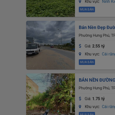
Khu vực:
Ninh K
MUA BÁN
Bán Nền Đẹp Đườ
Hoàng Na
Phường Hưng Phú, TP
Giá:
2.55 tỷ
Khu vực:
Cái ră
MUA BÁN
BÁN NỀN ĐƯỜNG 
CŨ)- CẦN THƠ
Phường Hưng Phú, TP
Giá:
1.75 tỷ
Khu vực:
Cái ră
MUA BÁN