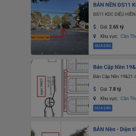
BÁN NỀN ĐS11 K
NAM LONG - 2 tỷ
ĐS11 KDC DIỆU HIỀ
Giá:
2.65 tỷ
Khu vực:
Cần Th
MUA BÁN
Bán Cặp Nền 19&
Công Viên
Bán Cặp Nền 19&21 đ
Giá:
7.8 tỷ
Khu vực:
Cần Th
MUA BÁN
BÁN Nền - Diện t
ngay. Mặt tiền (