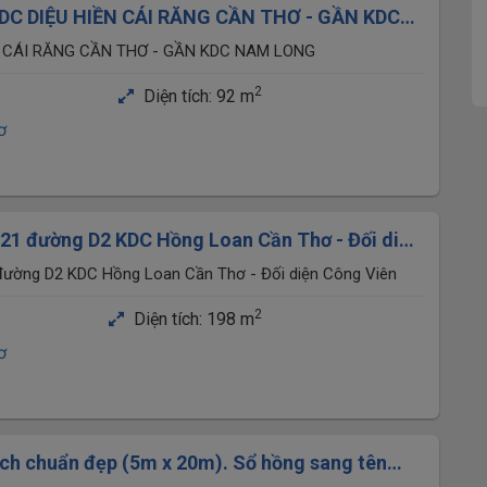
DC DIỆU HIỀN CÁI RĂNG CẦN THƠ - GẦN KDC
 650.
N CÁI RĂNG CẦN THƠ - GẦN KDC NAM LONG
2
Diện tích:
92 m
ơ
21 đường D2 KDC Hồng Loan Cần Thơ - Đối diện
ường D2 KDC Hồng Loan Cần Thơ - Đối diện Công Viên
2
Diện tích:
198 m
ơ
ích chuẩn đẹp (5m x 20m). Sổ hồng sang tên
B9 - KDC Tân Phú)