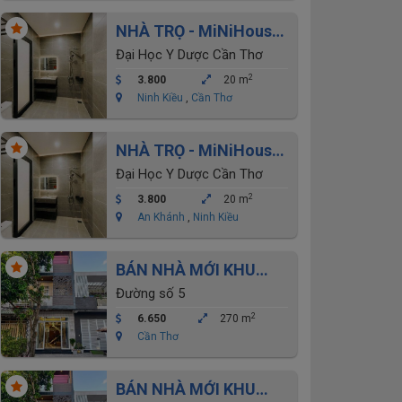
NHÀ TRỌ - MiNiHouse
Khu đại học y dược cho
Đại Học Y Dược Cần Thơ
thuê
2
3.800
20 m
Ninh Kiều
,
Cần Thơ
NHÀ TRỌ - MiNiHouse
Khu đại học y dược cho
Đại Học Y Dược Cần Thơ
thuê
2
3.800
20 m
An Khánh
,
Ninh Kiều
BÁN NHÀ MỚI KHU
THỚI NHỰT 2- ĐẠI
Đường số 5
HỌC Y DƯỢC
2
6.650
270 m
Cần Thơ
BÁN NHÀ MỚI KHU