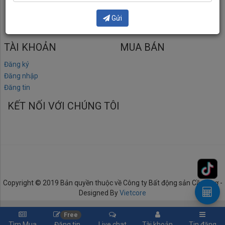
23 Nguyễn Tri Phương, P. An Khánh, Q. Ninh Kiều, TP. Cần Thơ
Gửi
batdongsancantho1@gmail.com
TÀI KHOẢN
MUA BÁN
Đăng ký
Đăng nhập
Đăng tin
KẾT NỐI VỚI CHÚNG TÔI
Copyright © 2019 Bản quyền thuộc về Công ty Bất động sản Cần Thơ -
Designed By
Vietcore
Free
Tìm Mua
Đăng tin
Live chat
Tài khoản
Tin đăng