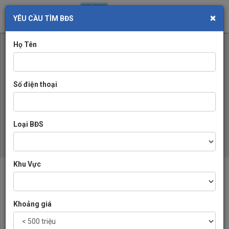
×
Toggl
YÊU CẦU TÌM BĐS
navig
Họ Tên
Số điện thoại
Loại BĐS
Khu Vực
VỀ CHÚNG TÔI
Chuyên trang mua bán trao đổi bất động sản, nhà đất khu vực Cần
Khoảng giá
Thơ
(+84) 979 660 889