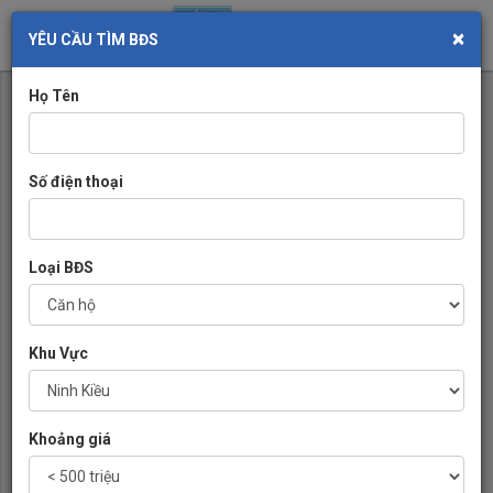
×
Toggl
YÊU CẦU TÌM BĐS
navig
Họ Tên
Số điện thoại
Loại BĐS
Khu Vực
Khoảng giá