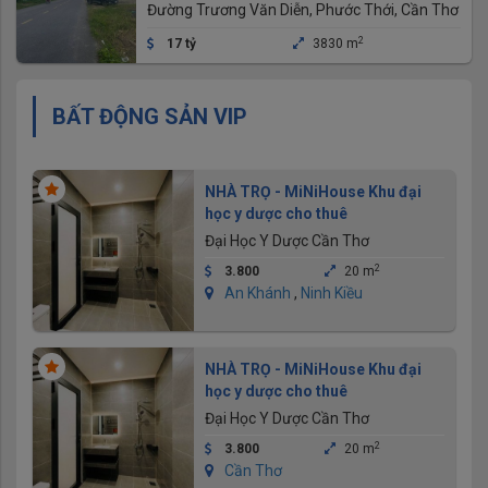
(thương lượng)
Đường Trương Văn Diễn, Phước Thới, Cần Thơ
2
17 tỷ
3830 m
BẤT ĐỘNG SẢN VIP
NHÀ TRỌ - MiNiHouse Khu đại
học y dược cho thuê
Đại Học Y Dược Cần Thơ
2
3.800
20 m
An Khánh
,
Ninh Kiều
NHÀ TRỌ - MiNiHouse Khu đại
học y dược cho thuê
Đại Học Y Dược Cần Thơ
2
3.800
20 m
Cần Thơ