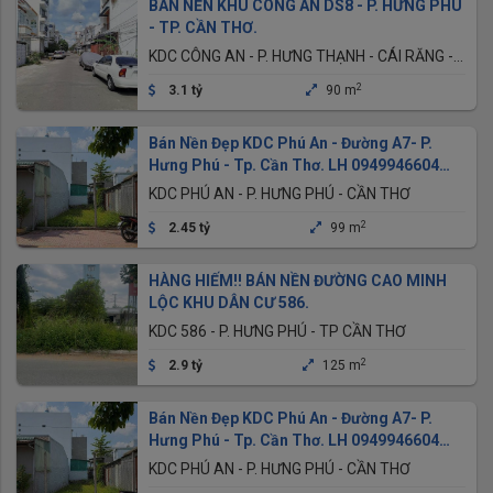
BÁN NỀN KHU CÔNG AN DS8 - P. HƯNG PHÚ
- TP. CẦN THƠ.
KDC CÔNG AN - P. HƯNG THẠNH - CÁI RĂNG -
CẦN THƠ
2
3.1 tỷ
90 m
Bán Nền Đẹp KDC Phú An - Đường A7- P.
Hưng Phú - Tp. Cần Thơ. LH 0949946604
QUÝ
KDC PHÚ AN - P. HƯNG PHÚ - CẦN THƠ
2
2.45 tỷ
99 m
HÀNG HIẾM!! BÁN NỀN ĐƯỜNG CAO MINH
LỘC KHU DÂN CƯ 586.
KDC 586 - P. HƯNG PHÚ - TP CẦN THƠ
2
2.9 tỷ
125 m
Bán Nền Đẹp KDC Phú An - Đường A7- P.
Hưng Phú - Tp. Cần Thơ. LH 0949946604
QUÝ
KDC PHÚ AN - P. HƯNG PHÚ - CẦN THƠ