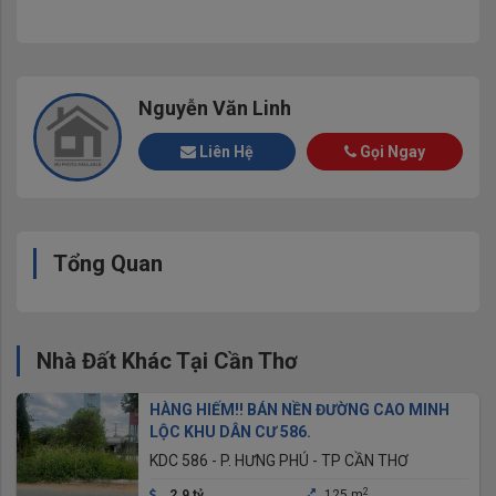
Nguyễn Văn Linh
Liên Hệ
Gọi Ngay
Tổng Quan
Nhà Đất Khác Tại Cần Thơ
HÀNG HIẾM!! BÁN NỀN ĐƯỜNG CAO MINH
LỘC KHU DÂN CƯ 586.
KDC 586 - P. HƯNG PHÚ - TP CẦN THƠ
2
2.9 tỷ
125 m