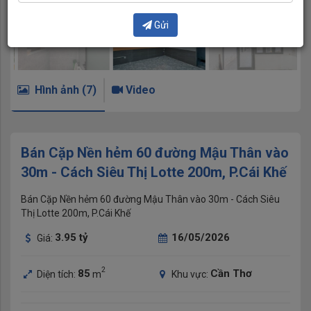
Gửi
Hình ảnh (7)
Video
Bán Cặp Nền hẻm 60 đường Mậu Thân vào
30m - Cách Siêu Thị Lotte 200m, P.Cái Khế
Bán Cặp Nền hẻm 60 đường Mậu Thân vào 30m - Cách Siêu
Thị Lotte 200m, P.Cái Khế
3.95
tỷ
16/05/2026
Giá:
2
85
Cần Thơ
Diện tích:
m
Khu vực: