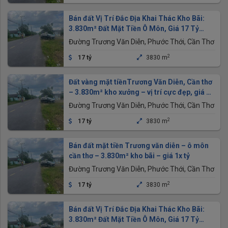
Bán đất Vị Trí Đắc Địa Khai Thác Kho Bãi:
3.830m² Đất Mặt Tiền Ô Môn, Giá 17 Tỷ
(thương lượng)
Đường Trương Văn Diễn, Phước Thới, Cần Thơ
2
17 tỷ
3830 m
Đất vàng mặt tiềnTrương Văn Diễn, Cần thơ
– 3.830m² kho xưởng – vị trí cực đẹp, giá ưu
đãi
Đường Trương Văn Diễn, Phước Thới, Cần Thơ
2
17 tỷ
3830 m
Bán đất mặt tiền Trương văn diễn – ô môn
cần thơ – 3.830m² kho bãi – giá 1x tỷ
Đường Trương Văn Diễn, Phước Thới, Cần Thơ
2
17 tỷ
3830 m
Bán đất Vị Trí Đắc Địa Khai Thác Kho Bãi:
3.830m² Đất Mặt Tiền Ô Môn, Giá 17 Tỷ