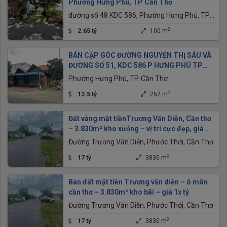
Phường Hưng Phú, TP Cần Thơ
đường số 48 KDC 586, Phường Hưng Phú, TP
Cần Thơ
2
2.65 tỷ
100 m
BÁN CẶP GÓC ĐƯỜNG NGUYỄN THỊ SÁU VÀ
ĐƯỜNG SỐ 51, KDC 586 P HƯNG PHÚ TP
CẦN THƠ
Phường Hưng Phú, TP. Cần Thơ
2
12.5 tỷ
252 m
Đất vàng mặt tiềnTrương Văn Diễn, Cần thơ
– 3.830m² kho xưởng – vị trí cực đẹp, giá ưu
đãi
Đường Trương Văn Diễn, Phước Thới, Cần Thơ
2
17 tỷ
3830 m
Bán đất mặt tiền Trương văn diễn – ô môn
cần thơ – 3.830m² kho bãi – giá 1x tỷ
Đường Trương Văn Diễn, Phước Thới, Cần Thơ
2
17 tỷ
3830 m