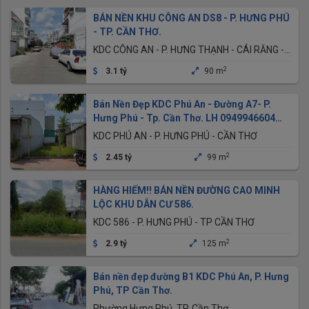
BÁN NỀN KHU CÔNG AN DS8 - P. HƯNG PHÚ
- TP. CẦN THƠ.
KDC CÔNG AN - P. HƯNG THẠNH - CÁI RĂNG -
CẦN THƠ
2
3.1 tỷ
90 m
Bán Nền Đẹp KDC Phú An - Đường A7- P.
Hưng Phú - Tp. Cần Thơ. LH 0949946604
QUÝ
KDC PHÚ AN - P. HƯNG PHÚ - CẦN THƠ
2
2.45 tỷ
99 m
HÀNG HIẾM!! BÁN NỀN ĐƯỜNG CAO MINH
LỘC KHU DÂN CƯ 586.
KDC 586 - P. HƯNG PHÚ - TP CẦN THƠ
2
2.9 tỷ
125 m
Bán nền đẹp đường B1 KDC Phú An, P. Hưng
Phú, TP Cần Thơ.
Phường Hưng Phú, TP. Cần Thơ