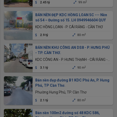
2
2.45 tỷ
99 m
BÁN NỀN ĐẸP KDC HỒNG LOAN 5C --- Nền
số 54 – Đường số 15. LH 0949946604 QUÝ
KDC HỒNG LOAN - P. CÁI RĂNG - CẦN THƠ
2
2.9 tỷ
80 m
BÁN NỀN KHU CÔNG AN DS8 - P. HƯNG PHÚ
- TP. CẦN THƠ.
KDC CÔNG AN - P. HƯNG THẠNH - CÁI RĂNG -
CẦN THƠ
2
3.1 tỷ
90 m
Bán nền đẹp đường B1 KDC Phú An, P. Hưng
Phú, TP Cần Thơ.
Phường Hưng Phú, TP. Cần Thơ
2
2.1 tỷ
80 m
Bán nền 100m2 đường số 48 KDC 586,