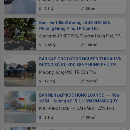
2
2.1 tỷ
80 m
Bán nền 100m2 đường số 48 KDC 586,
Phường Hưng Phú, TP Cần Thơ
đường số 48 KDC 586, Phường Hưng Phú, TP
Cần Thơ
2
2.65 tỷ
100 m
BÁN CẶP GÓC ĐƯỜNG NGUYỄN THỊ SÁU VÀ
ĐƯỜNG SỐ 51, KDC 586 P HƯNG PHÚ TP
CẦN THƠ
Phường Hưng Phú, TP. Cần Thơ
2
12.5 tỷ
252 m
BÁN NỀN ĐẸP KDC HỒNG LOAN 5C --- Nền
số 54 – Đường số 15. LH 0949946604 QUÝ
KDC HỒNG LOAN - P. CÁI RĂNG - CẦN THƠ
2
2.9 tỷ
80 m