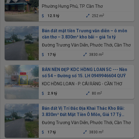
CẦN THƠ
Phường Hưng Phú, TP. Cần Thơ
2
12.5 tỷ
252 m
Bán đất mặt tiền Trương văn diễn – ô môn
cần thơ – 3.830m² kho bãi – giá 1x tỷ
Đường Trương Văn Diễn, Phước Thới, Cần Thơ
2
17 tỷ
3830 m
BÁN NỀN ĐẸP KDC HỒNG LOAN 5C --- Nền
số 54 – Đường số 15. LH 0949946604 QUÝ
KDC HỒNG LOAN - P. CÁI RĂNG - CẦN THƠ
2
2.9 tỷ
80 m
Bán đất Vị Trí Đắc Địa Khai Thác Kho Bãi:
3.830m² Đất Mặt Tiền Ô Môn, Giá 17 Tỷ
(thương lượng)
Đường Trương Văn Diễn, Phước Thới, Cần Thơ
2
17 tỷ
3830 m