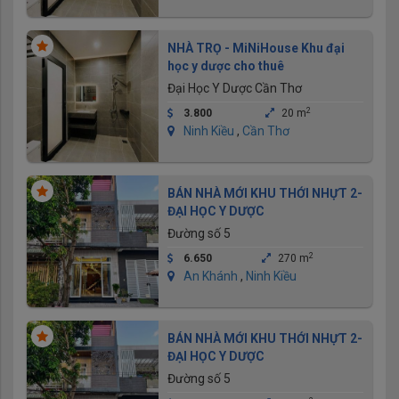
NHÀ TRỌ - MiNiHouse Khu đại
học y dược cho thuê
Đại Học Y Dược Cần Thơ
2
3.800
20 m
Ninh Kiều
,
Cần Thơ
BÁN NHÀ MỚI KHU THỚI NHỰT 2-
ĐẠI HỌC Y DƯỢC
Đường số 5
2
6.650
270 m
An Khánh
,
Ninh Kiều
BÁN NHÀ MỚI KHU THỚI NHỰT 2-
ĐẠI HỌC Y DƯỢC
Đường số 5