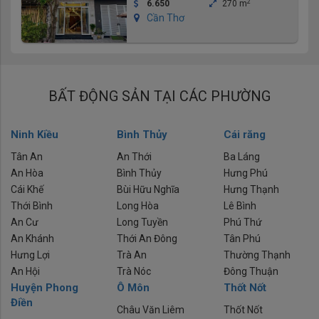
2
6.650
270 m
Cần Thơ
BẤT ĐỘNG SẢN TẠI CÁC PHƯỜNG
Ninh Kiều
Bình Thủy
Cái răng
Tân An
An Thới
Ba Láng
An Hòa
Bình Thủy
Hưng Phú
Cái Khế
Bùi Hữu Nghĩa
Hưng Thạnh
Thới Bình
Long Hòa
Lê Bình
An Cư
Long Tuyền
Phú Thứ
An Khánh
Thới An Đông
Tân Phú
Hưng Lợi
Trà An
Thường Thạnh
An Hội
Trà Nóc
Đông Thuận
Huyện Phong
Ô Môn
Thốt Nốt
Điền
Châu Văn Liêm
Thốt Nốt