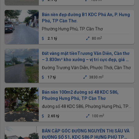
Bán nền đẹp đường B1 KDC Phú An, P. Hưng
Phú, TP Cần Thơ.
Phường Hưng Phú, TP. Cần Thơ
2
2.1 tỷ
80 m
Đất vàng mặt tiềnTrương Văn Diễn, Cần thơ
– 3.830m² kho xưởng – vị trí cực đẹp, giá ưu
đãi
Đường Trương Văn Diễn, Phước Thới, Cần Thơ
2
17 tỷ
3830 m
Bán nền 100m2 đường số 48 KDC 586,
Phường Hưng Phú, TP Cần Thơ
đường số 48 KDC 586, Phường Hưng Phú, TP
Cần Thơ
2
2.65 tỷ
100 m
BÁN CẶP GÓC ĐƯỜNG NGUYỄN THỊ SÁU VÀ
ĐƯỜNG SỐ 51, KDC 586 P HƯNG PHÚ TP