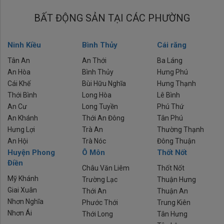
BẤT ĐỘNG SẢN TẠI CÁC PHƯỜNG
Ninh Kiều
Bình Thủy
Cái răng
Tân An
An Thới
Ba Láng
An Hòa
Bình Thủy
Hưng Phú
Cái Khế
Bùi Hữu Nghĩa
Hưng Thạnh
Thới Bình
Long Hòa
Lê Bình
An Cư
Long Tuyền
Phú Thứ
An Khánh
Thới An Đông
Tân Phú
Hưng Lợi
Trà An
Thường Thạnh
An Hội
Trà Nóc
Đông Thuận
Huyện Phong
Ô Môn
Thốt Nốt
Điền
Châu Văn Liêm
Thốt Nốt
Mỹ Khánh
Trường Lạc
Thuận Hưng
Giai Xuân
Thới An
Thuận An
Nhơn Nghĩa
Phước Thới
Trung Kiên
Nhơn Ái
Thới Long
Tân Hưng