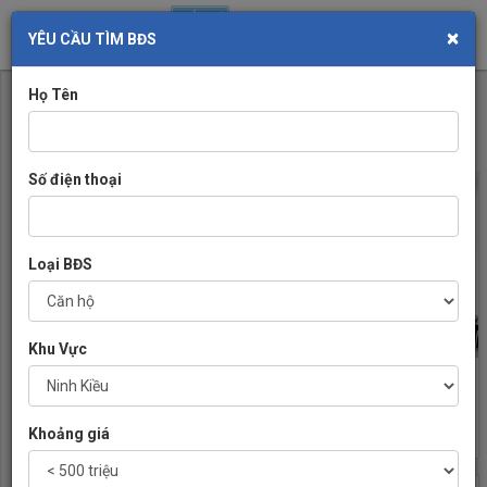
×
Toggl
YÊU CẦU TÌM BĐS
navig
Họ Tên
NHÀ ĐẸP
Số điện thoại
Loại BĐS
Khu Vực
BÁN NHÀ Ở PHƯỜNG
LÀM ĐẸP MẶT TIỀN NGÔI
XUÂN KHÁNH CẦN THƠ
NHÀ CŨNG NHƯ LÀM ĐẸP
05/02/2021
CON NGƯỜI
12/07/2019
Khoảng giá