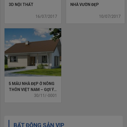
3D NỘI THẤT
NHÀ VƯỜN ĐẸP
16/07/2017
10/07/2017
5 MẪU NHÀ ĐẸP Ở NÔNG
THÔN VIỆT NAM – GỢI Ý
XU HƯỚNG 2017
30/11/-0001
BẤT ĐỘNG SẢN VIP