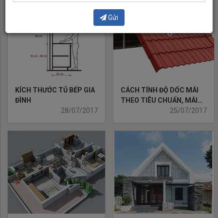
Gửi
KÍCH THƯỚC TỦ BẾP GIA
CÁCH TÍNH ĐỘ DỐC MÁI
ĐÌNH
THEO TIÊU CHUẨN, MÁI
28/07/2017
NGÓI, MÁI THÁI, MÁI TÔN,
25/07/2017
MÁI BÊ TÔNG...